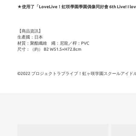
★使用了「LoveLive！虹咲學園學園偶像同好會 6th Live! 
【商品資訊】
生產國：日本
材質：聚酯纖維 繩：尼龍／桿：PVC
尺寸：（約） B2 W51.5×H72.8cm
©2022 プロジェクトラブライブ！虹ヶ咲学園スクールアイド