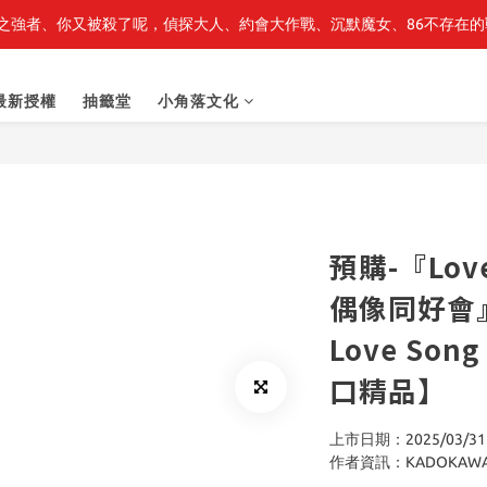
之強者、你又被殺了呢，偵探大人、約會大作戰、沉默魔女、86不存在的戰
最新開賣🔥「全知讀者視角」 周邊商品
最新開賣🔥「全知讀者視角」 周邊商品
最新授權
抽籤堂
小角落文化
預購-『Lo
偶像同好會』 
Love Son
口精品】
上市日期：2025/03/31
作者資訊：KADOKAW