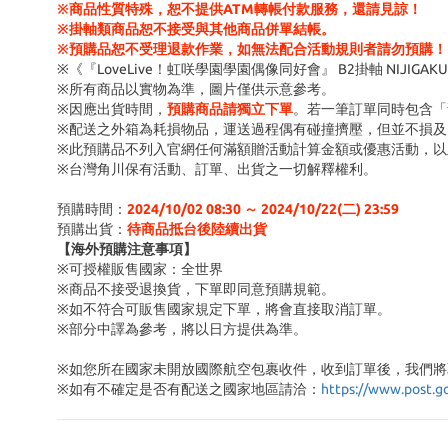
※商品性質特殊，恕不提供ATM轉帳付款服務，還請見諒！
※掛軸類商品恕不接受與其他商品併單結帳。
※預購品恕不受理退款作業，如無法配合活動規則者請勿預購！
※《『LoveLive！虹咲學園學園偶像同好會』 B2掛軸 NIJIGAKU
※所有商品以實物為準，圖片僅供示意參考。
※因應出貨時間，
預購商品請獨立下單
。若一筆訂單同時包含「
※配送之外箱為耗損物品，運送過程偶有碰撞擠壓，但並不損及
※此預購品不列入官網任何滿額贈活動計算金額或優惠活動，以
※台灣角川保有活動、訂單、出貨之一切解釋權利。
預購時間：
2024/10/02 08:30 ～ 2024/10/22(二) 23:59
預購出貨：
待商品抵台後陸續出貨
【海外預購注意事項】
※可授權販售國家：全世界
※商品不接受退換貨，下單即同意預購規範。
※如不符合可販售國家規定下單，將會直接取消訂單。
※部分中譯為參考，將以日方提供為準。
※如您所在國家未開放國際航空包裹收件，收到訂單後，我們將
※
如有不確定是否有配送之國家地區請洽：
https://www.post.g