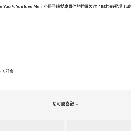
I love You ⇆ You love Me」小冊子繪製成員們的插圖製作了B2掛
ル同好会
您可能喜歡...