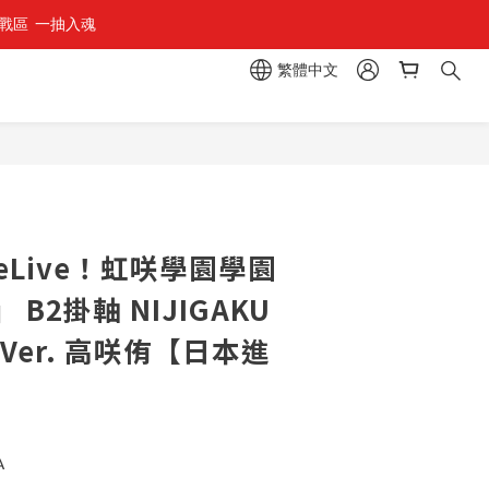
區  一抽入魂 
繁體中文
veLive！虹咲學園學園
B2掛軸 NIJIGAKU
g Ver. 高咲侑【日本進
A