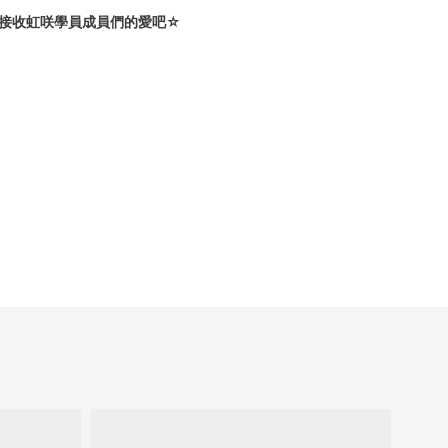
軸登場！請接收虹咲學員成員們的愛吧☆