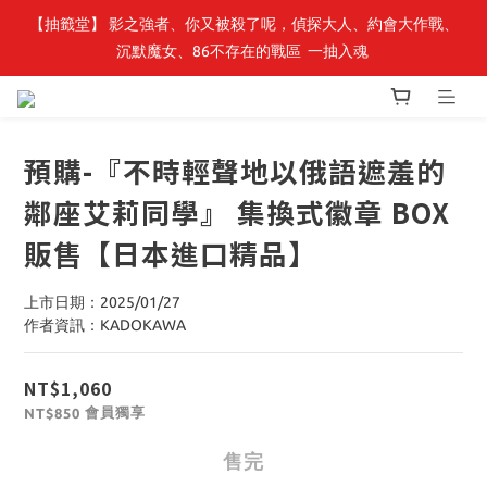
【轉生史萊姆】系列書展🌟系列小說 79 折，滿$389送「完節紀念
【抽籤堂】 影之強者、你又被殺了呢，偵探大人、約會大作戰、
沉默魔女、86不存在的戰區  一抽入魂 
明信片組」
【轉生史萊姆】系列書展🌟系列小說 79 折，滿$389送「完節紀念
明信片組」
預購-『不時輕聲地以俄語遮羞的
鄰座艾莉同學』 集換式徽章 BOX
販售【日本進口精品】
上市日期：2025/01/27
作者資訊：KADOKAWA
NT$1,060
會員獨享
NT$850
售完