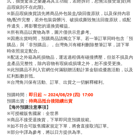
式，抽獎驚喜之樂趣為其主功能，若經拆封，恕無法接受退貨(商
品瑕疵則不在此限)。
※新品瑕疵換貨請先將商品外包裝盒/袋回復原狀，以及保持內容
物/配件完整，若外包裝袋髒污、破損或撕毀無法回復原狀，或配
件遺失，將影響您的退換貨權益。
※所有商品以實物為準，圖片僅供示意參考。
※因應出貨時間，預購商品請獨立下單。若一筆訂單同時包含「預
購品」與「非預購品」，台灣角川有權利刪除整筆訂單，請下單
時依照規定配合。
※配送之外箱為耗損物品，運送過程偶有碰撞擠壓，但並不損及內
盒產品完整性，除內容物有瑕疵或損壞之外，恕不接受更換。
※此預購品不列入官網任何滿額贈活動計算金額或優惠活動，以及
紅利點數折抵。
※台灣角川保有活動、訂單、出貨之一切解釋權利。
預購時間：
即日起 ～ 2024/08/29 (四
) 17:00
預購出貨：
待商品抵台後陸續出貨
【海外預購注意事項】
※可授權販售國家：全世界
※商品不接受退換貨，下單即同意預購規範。
※如不符合可販售國家規定下單，將會直接取消訂單。
※部分中譯為參考，將以日方提供為準。