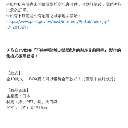
※如您所在國家未開放國際航空包裹收件，收到訂單後，我們將取
消您的訂單。
※
如有不確定是否有配送之國家地區請洽：
https://www.post.gov.tw/post/internet/Postal/index.jsp?
ID=2010217
★取自TV動畫『不時輕聲地以俄語遮羞的鄰座艾莉同學』 製作的
集換式徽章登場！
【款式】
全10款式・1BOX購入可以獲得全部款式！（僅限未開封狀態）
【商品資訊】
生產國：日本
材質：紙、PET、鋼、馬口鐵
尺寸：（約）直徑56㎜