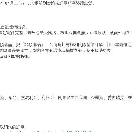
5年04月上市），若提前到貨將依訂單順序陸續出貨。
品抵台後陸續出貨。
容物/配件完整，若外包裝袋髒污、破損或撕毀無法回復原狀，或配件遺失
「預購品」與「非預購品」，台灣角川有權利刪除整筆訂單，請下單時依照
內盒產品完整性，除內容物有瑕疵或損壞之外，恕不接受更換。
及紅利點數折抵。
斯、葉門、索馬利亞、利比亞、剛果民主共和國、俄羅斯、委內瑞拉、黎
取消您的訂單。