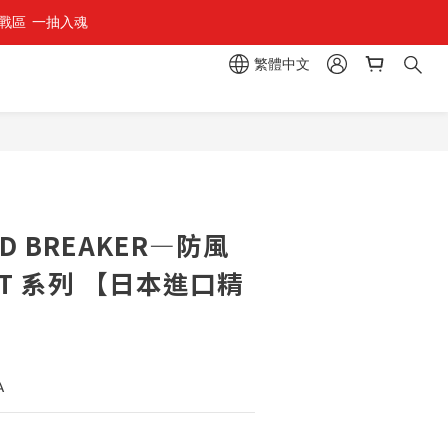
區  一抽入魂 
繁體中文
D BREAKER—防風
T 系列 【日本進口精
A