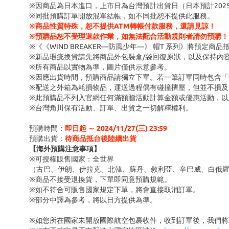
※因商品為日本進口，上市日為台灣預計出貨日（日本預計202
※同批預購訂單開放混單結帳，如不同批恕不提供此服務。
※商品性質特殊，恕不提供ATM轉帳付款服務，還請見諒！
※預購品恕不受理退款作業，如無法配合活動規則者請勿預購！
※《《WIND BREAKER—防風少年—》 帽T 系列》將預定商
※新品瑕疵換貨請先將商品外包裝盒/袋回復原狀，以及保持內
※所有商品以實物為準，圖片僅供示意參考。
※因應出貨時間，預購商品請獨立下單。若一筆訂單同時包含
※配送之外箱為耗損物品，運送過程偶有碰撞擠壓，但並不損及
※此預購品不列入官網任何滿額贈活動計算金額或優惠活動，以
※台灣角川保有活動、訂單、出貨之一切解釋權利。
預購時間：
即日起 ～ 2024/11/27(三) 23:59
預購出貨：
待商品抵台後陸續出貨
【海外預購注意事項】
※可授權販售國家：全世界
（古巴、伊朗、伊拉克、北韓、蘇丹、敘利亞、辛巴威、白俄羅
※商品不接受退換貨，下單即同意預購規範。
※如不符合可販售國家規定下單，將會直接取消訂單。
※部分中譯為參考，將以日方提供為準。
※如您所在國家未開放國際航空包裹收件，收到訂單後，我們將