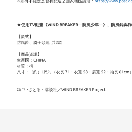
※
如有不確定是否有配送之國家地區請洽：
https://www.post.g
★使用TV動畫《WIND BREAKER—防風少年—》、防風鈴
【款式】
防風鈴、獅子頭連 共2款
【商品資訊】
生產國：CHINA
材質：棉
尺寸：（約）L尺吋（衣長 71・衣寬 58・肩寬 52・袖長 61cm
©にいさとる・講談社／WIND BREAKER Project