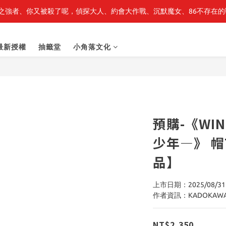
之強者、你又被殺了呢，偵探大人、約會大作戰、沉默魔女、86不存在的戰
最新開賣🔥「全知讀者視角」 周邊商品
最新開賣🔥「全知讀者視角」 周邊商品
最新授權
抽籤堂
小角落文化
預購-《WIN
少年—》 帽
品】
上市日期：2025/08/31
作者資訊：KADOKAW
NT$2,350