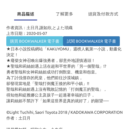
商品描述
了解更多
送貨及付款方式
作者資訊：土日月,謝如欣,とよた瑣織
上市日期：2020-05-07
購買 BOOKWALKER 電子書
試閱 BOOKWALKER 電子書
★日本小說投稿網站「KAKUYOMU」週榜人氣第一小說，動畫化
決定！
★廢柴女神召喚出爆強勇者，卻意外地謹慎過頭！
★聖哉和莉絲妲遇上活在超和平世界的「另一個聖哉」!?
勇者聖哉和女神莉絲妲成功打倒獸皇、機皇和怨皇。
為了討伐僅存的死皇，他們前往沙漠城鎮，
卻發現當地是「聖哉打倒魔王後的和平小鎮」!!
聖哉和莉絲妲遇上沒有戰敗記憶的「打倒魔王的聖哉」，
得知他和緹雅娜公主及孩子一起過著幸福的日子，
讓莉絲妲不禁許下「如果這世界是真的就好了」的願望──
©Light Tuchihi, Saori Toyota 2018 / KADOKAWA CORPORATION
作者：土日月