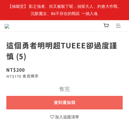
【抽籤堂】 影之強者、你又被殺了呢，偵探大人、約會大作戰、
最新開賣🔥「全知讀者視角」 周邊商品
沉默魔女、86不存在的戰區  一抽入魂 
最新開賣🔥「全知讀者視角」 周邊商品
這個勇者明明超TUEEE卻過度謹
慎 (5)
NT$200
會員獨享
NT$170
售完
貨到通知我
加入追蹤清單