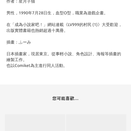
作者：星月子猫
男性，1990年7月28日生，血型O型，職業為遊戲企畫。
在「成為小說家吧！」網站連載《LV999的村民 (1)》大受歡迎，
出版實體書籍也熱銷超過十萬冊。
插畫：ふーみ
日本插畫家，現居東京。從事輕小說、角色設計、海報等插畫的
繪製工作。
也以Comiket為主進行同人活動。
您可能喜歡...