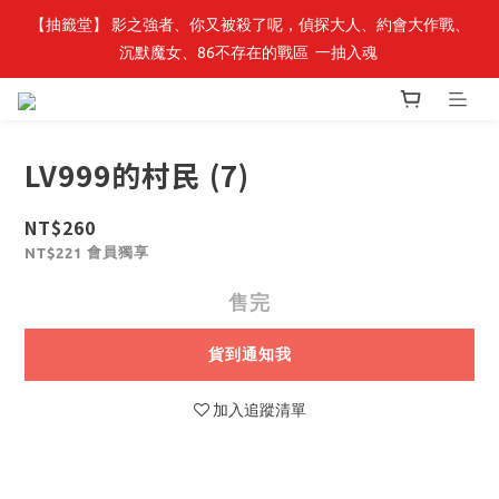
【轉生史萊姆】系列書展🌟系列小說 79 折，滿$389送「完節紀念
【抽籤堂】 影之強者、你又被殺了呢，偵探大人、約會大作戰、
沉默魔女、86不存在的戰區  一抽入魂 
明信片組」
【轉生史萊姆】系列書展🌟系列小說 79 折，滿$389送「完節紀念
明信片組」
LV999的村民 (7)
NT$260
會員獨享
NT$221
售完
貨到通知我
加入追蹤清單