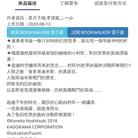
商品描述
了解更多
送貨及付款方式
作者資訊：星月子猫,李漢庭,ふーみ
上市日期：2020-08-13
購買 BOOKWALKER 電子書
試閱 BOOKWALKER 電子書
★連勇者等級一般只到90的幻想世界，卻出現一個等級999的村
民！
★職業雖然最弱等級卻強到極致的小村民，對抗世界的英雄譚揭
幕！
★超越時空繼承而來的意念……村民VS世界的最終決戰即將開打!!
人類之敵「食星者迪米斯」的真面目。
人類與迪米斯戰鬥的歷史。
阿斯克利亞的祕密。
以及即使意識逐漸模糊，仍然孤獨戰鬥的英雄……
超越千年的時光，麗莎的心願由村民──鏡繼承。
一切真相揭露，鏡挺身而出。
為了取回世界的最終決戰即將展開！
©Koneko Hoshitsuki 2018
KADOKAWA CORPORATION
Illustration:Fuumi