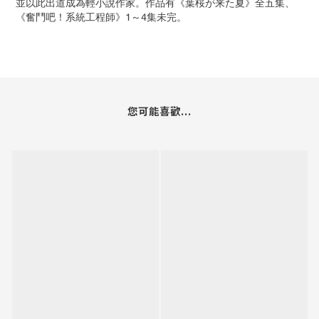
並以此出道成為輕小說作家。作品有《葉桜が来た夏》全五集、
《奮鬥吧！系統工程師》1～4集未完。
您可能喜歡...