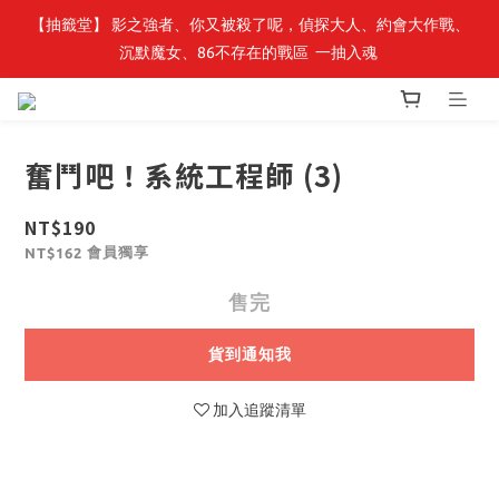
【轉生史萊姆】系列書展🌟系列小說 79 折，滿$389送「完節紀念
【抽籤堂】 影之強者、你又被殺了呢，偵探大人、約會大作戰、
沉默魔女、86不存在的戰區  一抽入魂 
明信片組」
【轉生史萊姆】系列書展🌟系列小說 79 折，滿$389送「完節紀念
明信片組」
奮鬥吧！系統工程師 (3)
NT$190
會員獨享
NT$162
售完
貨到通知我
加入追蹤清單