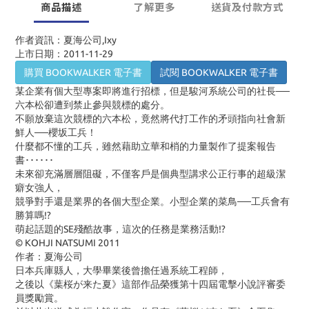
商品描述
了解更多
送貨及付款方式
作者資訊：夏海公司,Ixy
上市日期：2011-11-29
購買 BOOKWALKER 電子書
試閱 BOOKWALKER 電子書
某企業有個大型專案即將進行招標，但是駿河系統公司的社長──
六本松卻遭到禁止參與競標的處分。
不願放棄這次競標的六本松，竟然將代打工作的矛頭指向社會新
鮮人──櫻坂工兵！
什麼都不懂的工兵，雖然藉助立華和梢的力量製作了提案報告
書･･････
未來卻充滿層層阻礙，不僅客戶是個典型講求公正行事的超級潔
癖女強人，
競爭對手還是業界的各個大型企業。小型企業的菜鳥──工兵會有
勝算嗎!?
萌起話題的SE殘酷故事，這次的任務是業務活動!?
© KOHJI NATSUMI 2011
作者：夏海公司
日本兵庫縣人，大學畢業後曾擔任過系統工程師，
之後以《葉桜が来た夏》這部作品榮獲第十四屆電擊小說評審委
員獎勵賞。