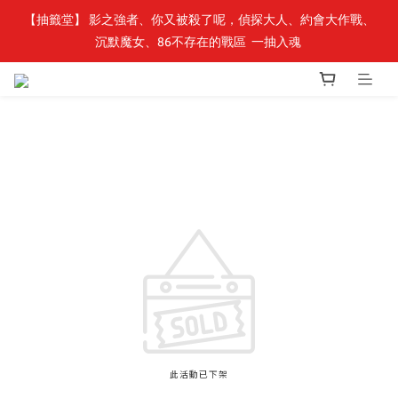
【轉生史萊姆】系列書展🌟系列小說 79 折，滿$389送「完節紀念
【抽籤堂】 影之強者、你又被殺了呢，偵探大人、約會大作戰、
沉默魔女、86不存在的戰區  一抽入魂 
明信片組」
【轉生史萊姆】系列書展🌟系列小說 79 折，滿$389送「完節紀念
明信片組」
此活動已下架