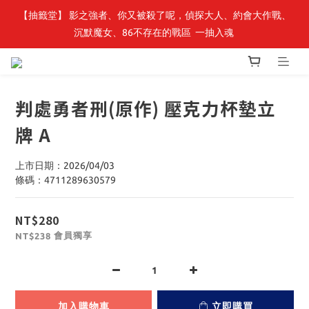
【抽籤堂】 影之強者、你又被殺了呢，偵探大人、約會大作戰、
最新開賣🔥「全知讀者視角」 周邊商品
沉默魔女、86不存在的戰區  一抽入魂 
最新開賣🔥「全知讀者視角」 周邊商品
判處勇者刑(原作) 壓克力杯墊立
牌 A
上市日期：2026/04/03
條碼：4711289630579
NT$280
會員獨享
NT$238
加入購物車
立即購買