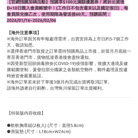
【官網預購加碼活動】預購享$100元滿額優惠券！將於出貨後
D+10日匯入會員帳號中！(工作日不包含週末以及國定假日)，每
會員限兌換乙次，使用期限為發送後60天。預購區間：
2026/01/16~2026/02/06
【海外注意事項】
※海外訂單因另有申報處理需求，出貨安排為上市日約5-7個工作
天，敬請知悉。
※選擇香港門市取貨之訂單需待預購商品上市後，於當月月底統一
寄至香港門市，貨物抵達香港後會盡快通知。
※因受新型冠狀病毒肺炎(COVID-19)疫情影響，致擴大邊境及健
康範圍管制，爰發往部分國家之各類航空郵件，郵件處理及投遞
時效皆會嚴重延誤。
※海外訂單若未於下單後3個月內完成出貨將取消訂單。
請海外讀者自行斟酌，台灣角川保留訂單出貨權利。
【特裝版內容收錄】
●軟軟胸章組(2枚入) (尺寸：直徑5.8cm)
●滑鼠墊 (尺寸：L18cm×W24cm)