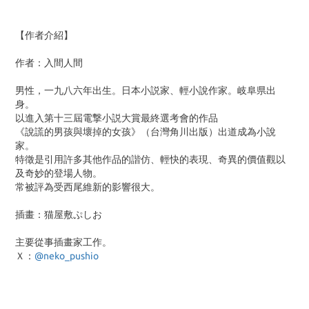
【作者介紹】
作者：入間人間
男性，一九八六年出生。日本小説家、輕小說作家。岐阜県出
身。
以進入第十三屆電撃小説大賞最終選考會的作品
《說謊的男孩與壞掉的女孩》（台灣角川出版）出道成為小說
家。
特徵是引用許多其他作品的諧仿、輕快的表現、奇異的價值觀以
及奇妙的登場人物。
常被評為受西尾維新的影響很大。
插畫：猫屋敷ぷしお
主要從事插畫家工作。
Ｘ：
@neko_pushio