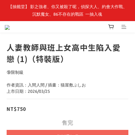
【抽籤堂】 影之強者、你又被殺了呢，偵探大人、約會大作戰、
最新開賣🔥「全知讀者視角」 周邊商品
沉默魔女、86不存在的戰區  一抽入魂 
最新開賣🔥「全知讀者視角」 周邊商品
人妻教師與班上女高中生陷入愛
戀 (1)（特裝版）
🔞限制級
作者資訊：入間人間 / 插畫：猫屋敷ぷしお
上市日期：2026/03/25
NT$750
售完