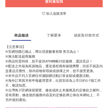
貨到通知我
加入追蹤清單
商品描述
了解更多
送貨及付款方式
【注意事項】
※官網預購已截止，釋出現貨數量有限 售完為止！
※無法配送超商服務
※商品性質特殊，恕不提供ATM轉帳付款服務，還請見諒！
※配送之外箱為耗損物品，運送過程偶有碰撞擠壓，但並不損及內
盒產品完整性，除內容物有瑕疵或損壞之外，恕不接受更換。
※本作品不列入官網任何滿額贈活動計算金額或優惠活動。
※海外訂單因另有申報處理需求，出貨安排為上市日約5-7個工作
天，敬請知悉。
※台灣角川官網保留變更、修改或終止本服務及約定條款之權利，
若有異動，修改後的服務內容及約定條款將公佈在本網站上，不
另外個別通知。