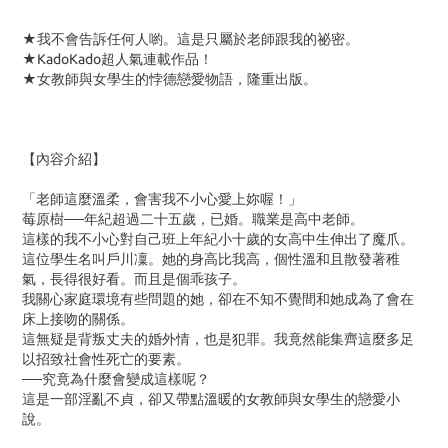
★我不會告訴任何人喲。這是只屬於老師跟我的祕密。
★KadoKado超人氣連載作品！
★女教師與女學生的悖德戀愛物語，隆重出版。
【內容介紹】
「老師這麼溫柔，會害我不小心愛上妳喔！」
莓原樹──年紀超過二十五歲，已婚。職業是高中老師。
這樣的我不小心對自己班上年紀小十歲的女高中生伸出了魔爪。
這位學生名叫戶川凜。她的身高比我高，個性溫和且散發著稚
氣，長得很好看。而且是個乖孩子。
我關心家庭環境有些問題的她，卻在不知不覺間和她成為了會在
床上接吻的關係。
這無疑是背叛丈夫的婚外情，也是犯罪。我竟然能集齊這麼多足
以招致社會性死亡的要素。
──究竟為什麼會變成這樣呢？
這是一部淫亂不貞，卻又帶點溫暖的女教師與女學生的戀愛小
說。