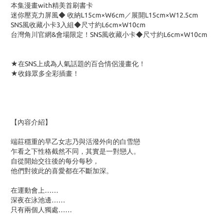
本集漫畫with精美首刷書卡
迷你壓克力屏風◆ 收納L15cm×W6cm／展開L15cm×W12.5cm
SNS風收藏小卡3入組◆尺寸約L6cm×W10cm
台灣角川官網&會場限定！SNS風收藏小卡◆尺寸約L6cm×W10cm
★在SNS上成為人氣話題的百合情侶漫畫化！
★收錄眾多全彩插畫！
【內容介紹】
端莊穩重的早乙女志乃與活潑外向的白雪戀
乍看之下性格截然不同，其實是一對戀人。
自從開始交往後的每分每秒，
他們對彼此的喜愛都在不斷加深。
在運動會上……
深夜在泳池邊……
只有兩個人獨處……