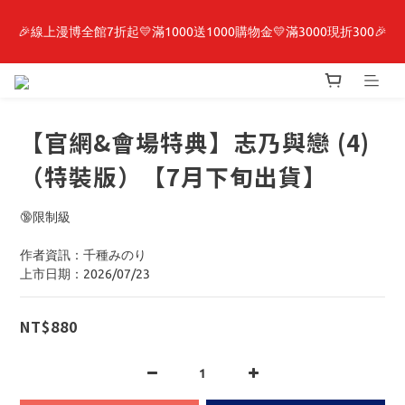
🎉線上漫博全館7折起💛滿1000送1000購物金💛滿3000現折300🎉
最新開賣🔥「全知讀者視角」 周邊商品
【抽籤堂】 影之強者、你又被殺了呢，偵探大人、約會大作戰、
沉默魔女、86不存在的戰區  一抽入魂 
【官網&會場特典】志乃與戀 (4)
最新開賣🔥「全知讀者視角」 周邊商品
（特裝版）【7月下旬出貨】
🔞限制級
作者資訊：千種みのり
上市日期：2026/07/23
NT$880