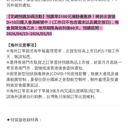
另外個別通知。
【官網預購加碼活動】預購享$100元滿額優惠券！將於出貨後
D+10日匯入會員帳號中！(工作日不包含週末以及國定假日)，每
會員限兌換乙次，使用期限為收到後60天。預購區間：
2026/04/23~2026/05/05
【海外注意事項】
※海外訂單因另有申報處理需求，出貨安排為上市日約5-7個工作
天，敬請知悉。
※選擇香港門市取貨之訂單需待預購商品上市後，於當月月底統一
寄至香港門市，貨物抵達香港後會盡快通知。
※因受新型冠狀病毒肺炎(COVID-19)疫情影響，致擴大邊境及健
康範圍管制，爰發往部分國家之各類航空郵件，郵件處理及投遞
時效皆會嚴重延誤。
※海外訂單若未於下單後3個月內完成出貨將取消訂單。
請海外讀者自行斟酌，台灣角川保留訂單出貨權利。
★特裝版收錄特典：