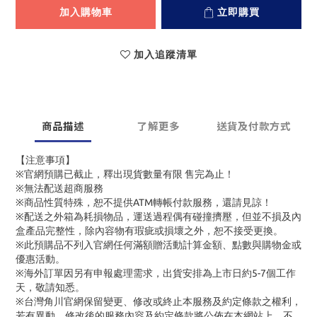
加入購物車
立即購買
加入追蹤清單
商品描述
了解更多
送貨及付款方式
【注意事項】
※官網預購已截止，釋出現貨數量有限 售完為止！
※無法配送超商服務
※商品性質特殊，恕不提供ATM轉帳付款服務，還請見諒！
※配送之外箱為耗損物品，運送過程偶有碰撞擠壓，但並不損及內
盒產品完整性，除內容物有瑕疵或損壞之外，恕不接受更換。
※此預購品不列入官網任何滿額贈活動計算金額、點數與購物金或
優惠活動。
※海外訂單因另有申報處理需求，出貨安排為上市日約5-7個工作
天，敬請知悉。
※台灣角川官網保留變更、修改或終止本服務及約定條款之權利，
若有異動，修改後的服務內容及約定條款將公佈在本網站上，不