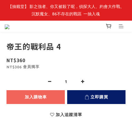
【轉生史萊姆】系列書展🌟系列小說 79 折，滿$389送「完節紀念
【抽籤堂】 影之強者、你又被殺了呢，偵探大人、約會大作戰、
沉默魔女、86不存在的戰區  一抽入魂 
明信片組」
【轉生史萊姆】系列書展🌟系列小說 79 折，滿$389送「完節紀念
明信片組」
帝王的戰利品 4
NT$360
會員獨享
NT$306
加入購物車
立即購買
加入追蹤清單