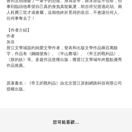
會到雲禎擔憂了一輩子的恐懼。身為皇帝，姬冰原從不信命，但
事到臨頭他希望自己真的身負真龍氣運，助吉祥兒渡過此劫。兩
人耗費三世才成眷屬，這個他終於覓得的皇后，不會讓任何人、
任何事奪去了！
【作者介紹】
作者
灰谷
晉江文學城簽約純愛文學作者，發表和出版文學作品兩百萬餘
字，作品有《鋼鐵號角》、《半山農場》、《帝王的戰利品》、
《朕的妖》等。多篇作品曾獲出版，獲晉江文學城年終盤點優秀
作品推薦。
原著書名：《帝王的戰利品》由北京晉江原創網路科技有限公司
授權出版。
您可能喜歡...