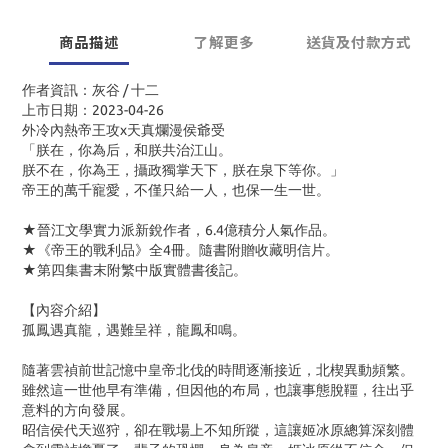
商品描述
了解更多
送貨及付款方式
作者資訊：灰谷 / 十二
上市日期：2023-04-26
外冷內熱帝王攻
x
天真爛漫侯爺受
「朕在，你為后，和朕共治江山。
朕不在，你為王，攝政獨掌天下，朕在泉下等你。」
帝王的萬千寵愛，不僅只給一人，也保一生一世。
★晉江文學實力派新銳作者，
6.4
億積分人氣作品。
★《帝王的戰利品》全
4
冊。隨書附贈收藏明信片。
★第四集書末附繁中版實體書後記。
【內容介紹】
孤鳳遇真龍，遇難呈祥，龍鳳和鳴。
隨著雲禎前世記憶中皇帝北伐的時間逐漸接近，北楔異動頻繁。
雖然這一世他早有準備，但因他的布局，也讓事態脫韁，往出乎
意料的方向發展。
昭信侯代天巡狩，卻在戰場上不知所蹤，這讓姬冰原總算深刻體