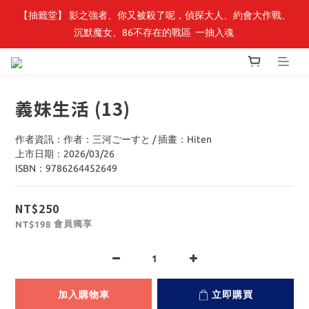
【轉生史萊姆】系列書展🌟系列小說 79 折，滿$389送「完節紀念
【抽籤堂】 影之強者、你又被殺了呢，偵探大人、約會大作戰、
沉默魔女、86不存在的戰區  一抽入魂 
明信片組」
【轉生史萊姆】系列書展🌟系列小說 79 折，滿$389送「完節紀念
明信片組」
義妹生活 (13)
作者資訊：作者：三河ごーすと / 插畫：Hiten
上市日期：2026/03/26
ISBN：9786264452649
NT$250
會員獨享
NT$198
加入購物車
立即購買