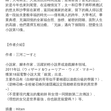
轉，大考將至。人無法抗拒時間流逝，逐漸察覺了變化的造訪。
於是今年也來到尾聲。在這種情況下，太一和亞季子將即將應試
的悠太和沙季留在家裡，返回綾瀨家的老家。留下的兩人得以度
過一段如夫妻般幸福的時光——僅有兩人的跨年、大學考試、畢
業典禮、充滿回憶的全家福合照、放榜、祕密的陪睡。面對人生
的高牆，他們選擇互相治癒。「兄妹」邁向下個階段，戀愛生活
小說第13集。
【作者介紹】
作者：三河ごーすと
小說家、腳本作家，活躍於輕小說界或遊戲腳本領域。
2011年以《ウィザード &ウォーリアー・ウィズ・マネー》
獲第18屆電擊小說大賞「銀賞」出道。
主要作品有《自稱F級的哥哥似乎要稱霸以遊戲分級的學園？》、
《逆轉召喚~全校被召喚到連隱藏設定我都瞭若指掌的異世界
~》、
《不需要現代魔法的魔術師 和女僕一同開創第二次傳說 》、
《理想的女兒是世界最強，你也願意寵愛嗎？》等。
插畫：Hiten