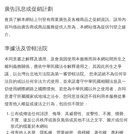
廣告訊息或促銷計劃
會員了解本網站上刊登有商業廣告及各種商品之促銷資訊。該等內
容均係由廣告商或商品服務提供人所為，本網站僅為提供刊登之媒
介。
準據法及管轄法院
本同意書之解釋及適用、及會員因使用本服務而與本網站間所生之
權利義務關係，應依中華民國法令解釋適用之。其因此所生之爭
議，以台灣台北地方法院為第一審管轄法院。 您承諾絕不為任何非
法目的或以任何非法方式使用，並承諾遵守中華民國相關法規及一
切使用網際網路之國際慣例。若您為中華民國以外之使用者，亦同
意遵守所屬國家或地域之法令。您同意並保證不得利用本服務從事
侵害他人權益或違法之行為，包括但不限於：
公布或傳送任何誹謗、侮辱、具威脅性、攻擊性、不雅、猥褻、
不實、違反公共秩序或善良風俗或其他不法之文字、圖片或任何
形式的檔案於本網站
侵害他人名譽、隱私權、營業秘密、商標權、著作權、專利權、