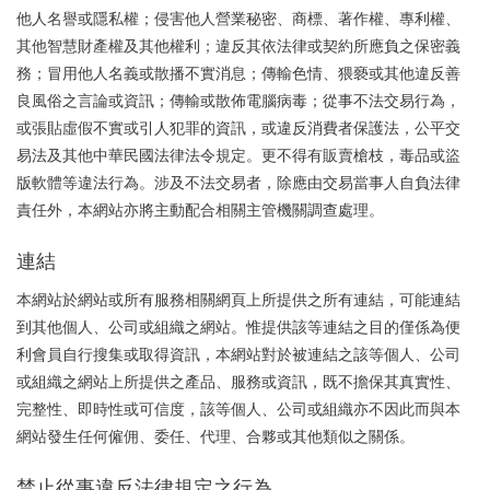
他人名譽或隱私權；侵害他人營業秘密、商標、著作權、專利權、
其他智慧財產權及其他權利；違反其依法律或契約所應負之保密義
務；冒用他人名義或散播不實消息；傳輸色情、猥褻或其他違反善
良風俗之言論或資訊；傳輸或散佈電腦病毒；從事不法交易行為，
或張貼虛假不實或引人犯罪的資訊，或違反消費者保護法，公平交
易法及其他中華民國法律法令規定。更不得有販賣槍枝，毒品或盜
版軟體等違法行為。涉及不法交易者，除應由交易當事人自負法律
責任外，本網站亦將主動配合相關主管機關調查處理。
連結
本網站於網站或所有服務相關網頁上所提供之所有連結，可能連結
到其他個人、公司或組織之網站。惟提供該等連結之目的僅係為便
利會員自行搜集或取得資訊，本網站對於被連結之該等個人、公司
或組織之網站上所提供之產品、服務或資訊，既不擔保其真實性、
完整性、即時性或可信度，該等個人、公司或組織亦不因此而與本
網站發生任何僱佣、委任、代理、合夥或其他類似之關係。
禁止從事違反法律規定之行為