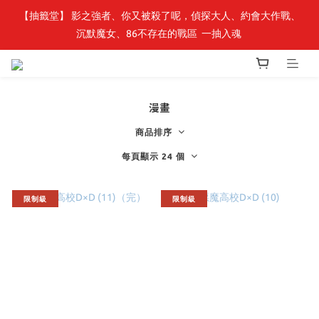
【抽籤堂】 影之強者、你又被殺了呢，偵探大人、約會大作戰、
最新開賣🔥「全知讀者視角」 周邊商品
沉默魔女、86不存在的戰區  一抽入魂 
最新開賣🔥「全知讀者視角」 周邊商品
漫畫
商品排序
每頁顯示 24 個
限制級
限制級