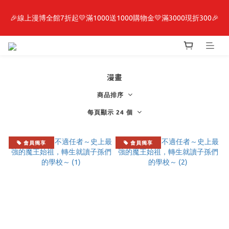
🎉線上漫博全館7折起💛滿1000送1000購物金💛滿3000現折300🎉
最新開賣🔥「全知讀者視角」 周邊商品
【抽籤堂】 影之強者、你又被殺了呢，偵探大人、約會大作戰、
沉默魔女、86不存在的戰區  一抽入魂 
漫畫
最新開賣🔥「全知讀者視角」 周邊商品
商品排序
每頁顯示 24 個
會員獨享
會員獨享