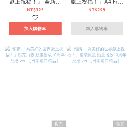
獻上祝福！』 全新繪
獻上祝福！」A4 File
製壓克力名牌 女僕
夾套組 動畫播放10周
NT$325
NT$299
Ver. 系列 【日本進口
年紀念 ver.【日本進口
精品】
精品】
加入購物車
加入購物車
售完
售完