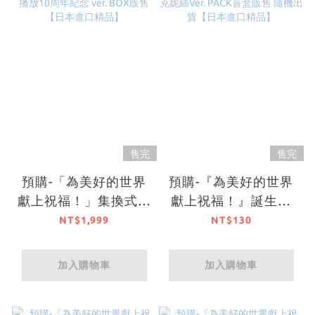
售完
售完
預購-「為美好的世界
預購-『為美好的世界
獻上祝福！」集換式壓
獻上祝福！』誕生祭
克力鑰匙圈 動畫播放
2026 集換式徽章 達克
NT$1,999
NT$130
10周年紀念 ver. BOX
妮絲Ver. PACK盲盒販
販售【日本進口精品】
售 隨機出貨【日本進
加入購物車
加入購物車
口精品】