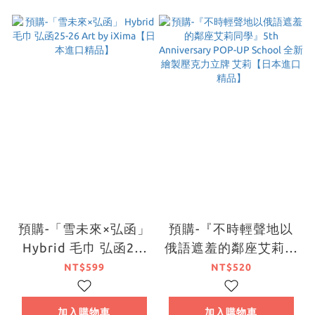
預購-「雪未來×弘函」
預購-『不時輕聲地以
Hybrid 毛巾 弘函25-
俄語遮羞的鄰座艾莉同
26 Art by iXima【日
學』5th Anniversary
NT$599
NT$520
本進口精品】
POP-UP School 全新
繪製壓克力立牌 艾莉
加入購物車
加入購物車