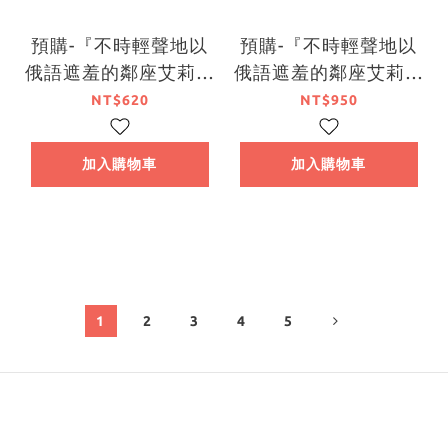
預購-『不時輕聲地以
預購-『不時輕聲地以
俄語遮羞的鄰座艾莉同
俄語遮羞的鄰座艾莉同
學』炫彩壓克力立牌
學』～memorial
NT$620
NT$950
系列【日本進口精品】
photo～ B2掛軸 系
列【日本進口精品】
加入購物車
加入購物車
1
2
3
4
5