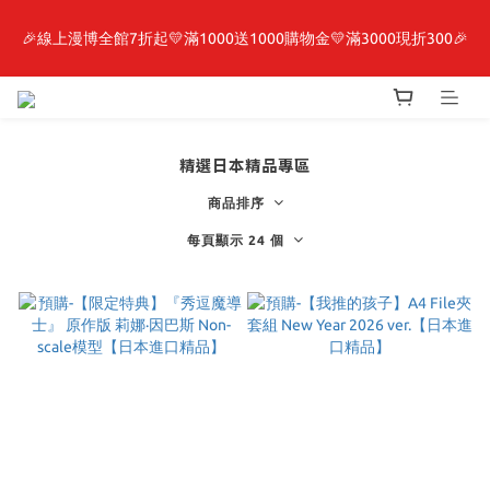
🎉線上漫博全館7折起💛滿1000送1000購物金💛滿3000現折300🎉
最新開賣🔥「全知讀者視角」 周邊商品
【抽籤堂】 影之強者、你又被殺了呢，偵探大人、約會大作戰、
沉默魔女、86不存在的戰區  一抽入魂 
精選日本精品專區
最新開賣🔥「全知讀者視角」 周邊商品
商品排序
每頁顯示 24 個