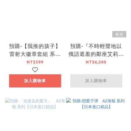
售完
預購-【我推的孩子】
預購-『不時輕聲地以
雷射大徽章套組 系列
俄語遮羞的鄰座艾莉同
New Year 2026 ver.
學』B4複製簽名高精
NT$599
NT$6,500
【日本進口精品】
細印刷畫【日本進口精
品】
加入購物車
加入購物車