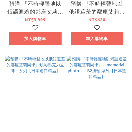
預購-『不時輕聲地以
預購-『不時輕聲地以
俄語遮羞的鄰座艾莉同
俄語遮羞的鄰座艾莉同
學』5th Anniversary
學』炫彩壓克力立牌
NT$3,999
NT$620
POP-UP School 全新
艾莉 系列【日本進口
繪製BIG掛軸 艾莉
精品】
加入購物車
加入購物車
【日本進口精品】