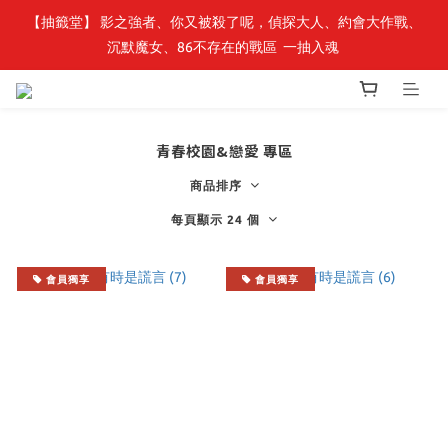
【抽籤堂】 影之強者、你又被殺了呢，偵探大人、約會大作戰、
最新開賣🔥「全知讀者視角」 周邊商品
沉默魔女、86不存在的戰區  一抽入魂 
最新開賣🔥「全知讀者視角」 周邊商品
青春校園&戀愛 專區
商品排序
每頁顯示 24 個
會員獨享
會員獨享