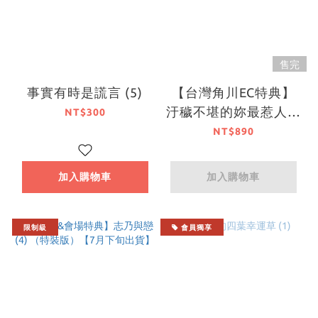
售完
事實有時是謊言 (5)
【台灣角川EC特典】
汙穢不堪的妳最惹人憐
NT$300
愛 (4)、(5) （完結書
NT$890
盒特裝版）【7月下旬
出貨】
加入購物車
加入購物車
限制級
會員獨享