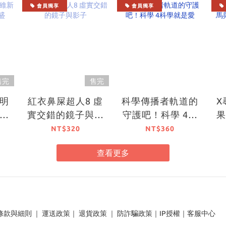
會員獨享
會員獨享
售完
售完
明
紅衣鼻屎超人8 虛
科學傳播者軌道的
X
士
實交錯的鏡子與影
守護吧！科學 4科
子
學就是愛
NT$320
NT$360
查看更多
條款與細則
｜
運送政策
｜
退貨政策
｜
防詐騙政策
｜
IP授權
｜
客服中心