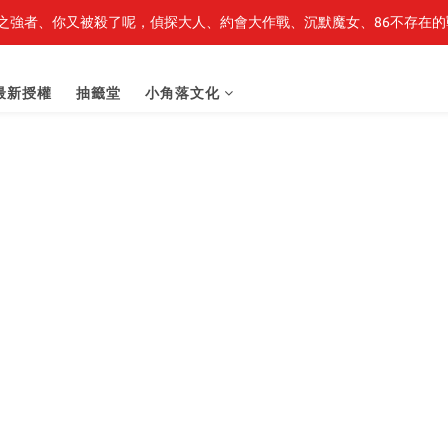
之強者、你又被殺了呢，偵探大人、約會大作戰、沉默魔女、86不存在的戰
最新開賣🔥「全知讀者視角」 周邊商品
最新開賣🔥「全知讀者視角」 周邊商品
最新授權
抽籤堂
小角落文化