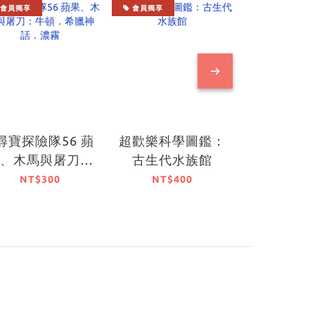
會員獨享
會員獨享
會員獨享
尋寶探險隊56 蘋
超歡樂科學圖鑑：
超有趣的
果、木馬與屠刀：
古生代水族館
龍圖
牛頓．希臘神話．
NT$300
NT$400
NT$3
濃霧