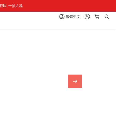
區  一抽入魂 
繁體中文