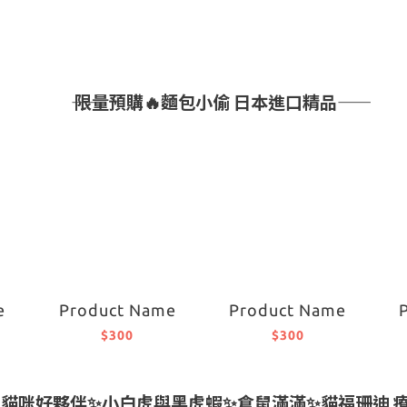
―― 限量預購🔥麵包小偷 日本進口精品――
e
Product Name
Product Name
$300
$300
✨ 貓咪好夥伴✨小白虎與黑虎蝦✨倉鼠滿滿✨貓福珊迪 