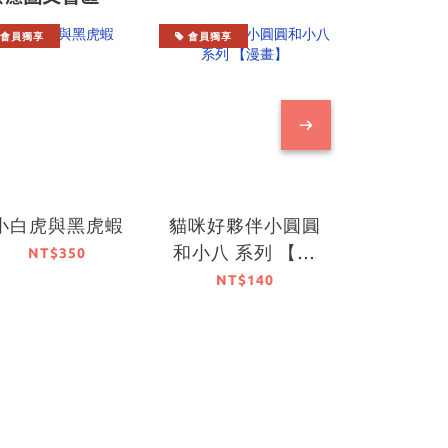
會員獨享
會員獨享
會員獨享
小白虎與黑虎蝦
貓咪好夥伴小圓圓
倉鼠
和小八 系列 【漫
PARAD
NT$350
畫】
NT$140
NT$2