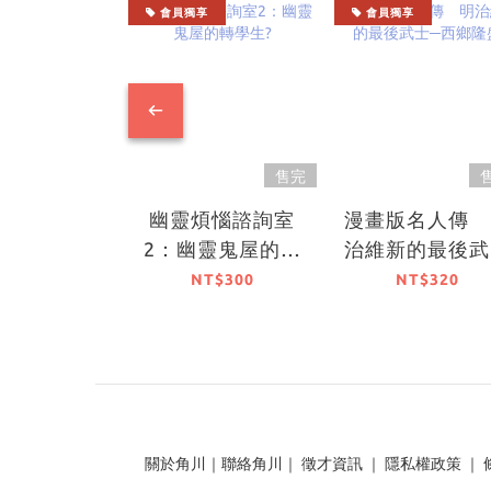
會員獨享
會員獨享
售完
幽靈煩惱諮詢室
漫畫版名人傳 
2：幽靈鬼屋的轉
治維新的最後武
學生?
─西鄉隆盛
NT$300
NT$320
關於角川
｜
聯絡角川
｜
徵才資訊
｜
隱私權政策
｜