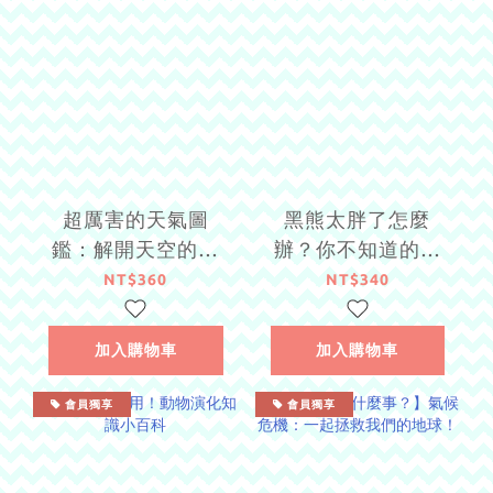
超厲害的天氣圖
黑熊太胖了怎麼
鑑：解開天空的一
辦？你不知道的動
切奧祕！
物園小祕密
NT$360
NT$340
加入購物車
加入購物車
會員獨享
會員獨享