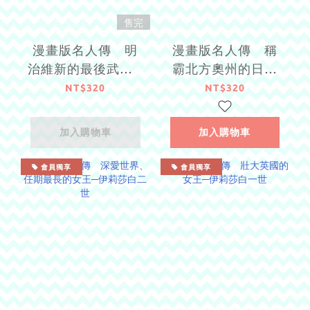
售完
漫畫版名人傳 明
漫畫版名人傳 稱
治維新的最後武士─
霸北方奧州的日本
西鄉隆盛
戰國名將─伊達政宗
NT$320
NT$320
加入購物車
加入購物車
會員獨享
會員獨享