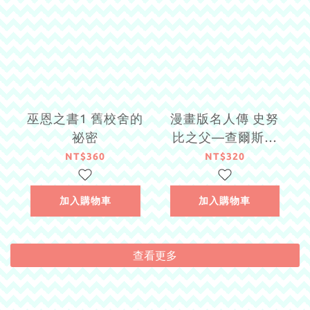
巫恩之書1 舊校舍的
漫畫版名人傳 史努
祕密
比之父—查爾斯．
舒茲
NT$360
NT$320
加入購物車
加入購物車
查看更多