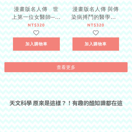
漫畫版名人傳 世
漫畫版名人傳 與傳
上第一位女醫師─伊
染病搏鬥的醫學家─
麗莎白‧布萊克威爾
野口英世
NT$320
NT$320
加入購物車
加入購物車
查看更多
天文科學 原來是這樣？！有趣的酷知識都在這