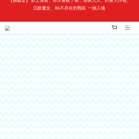
最新開賣🔥「全知讀者視角」 周邊商品
最新開賣🔥「全知讀者視角」 周邊商品
🎉線上漫博全館7折起💛滿1000送1000購物金💛滿3000現折300🎉
【抽籤堂】 影之強者、你又被殺了呢，偵探大人、約會大作戰、
沉默魔女、86不存在的戰區  一抽入魂 
最新開賣🔥「全知讀者視角」 周邊商品