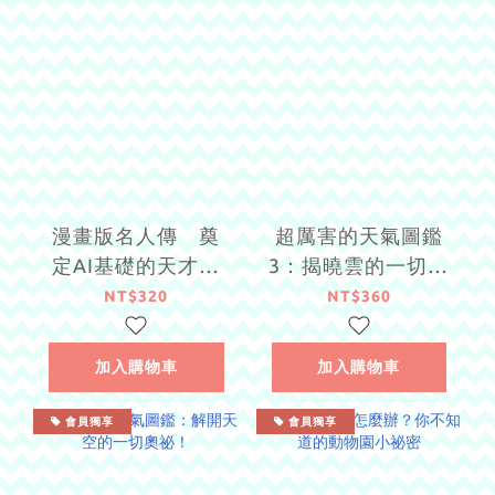
漫畫版名人傳 奠
超厲害的天氣圖鑑
定AI基礎的天才數
3：揭曉雲的一切奧
學家─艾倫‧圖靈
祕！
NT$320
NT$360
加入購物車
加入購物車
會員獨享
會員獨享