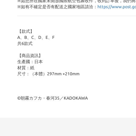
※如您所在國家未開放國際航空包裹收件，收到訂單後，我們將
※
如有不確定是否有配送之國家地區請洽：
https://www.post.g
【款式】
A、B、C、D、E、F
共6款式
【商品資訊】
生產國：日本
材質：紙
尺寸：（本體）297mm ×210mm
©朝霧カフカ・春河35／KADOKAWA