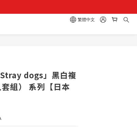
組」
繁體中文
區  一抽入魂 
組」
tray dogs」黑白複
入套組） 系列【日本
A