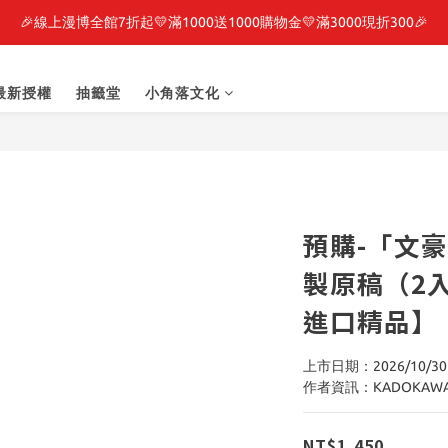
轉生史萊姆】系列書展🌟系列小說 79 折，滿$389送「完節紀念明信片
🎉線上漫博全館7折起💛滿1000送1000購物金💛滿3000現折300🎉
之強者、你又被殺了呢，偵探大人、約會大作戰、沉默魔女、86不存在的戰
最新授權
抽籤堂
小角落文化
轉生史萊姆】系列書展🌟系列小說 79 折，滿$389送「完節紀念明信片
預購-「文豪S
製原稿（2
進口精品】
上市日期：2026/10/30
作者資訊：KADOKAW
NT$1,450