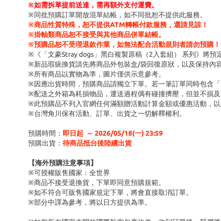
※
如需拆單提前送達，需再額外支付運費。
※同批預購訂單開放混單結帳，如不同批恕不提供此服務。
※商品性質特殊，恕不提供ATM轉帳付款服務，還請見諒！
※掛軸類商品恕不接受與其他商品併單結帳。
※預購品恕不受理退款作業，如無法配合活動規則者請勿預購！
※《「文豪Stray dogs」黑白複製原稿（2入套組） 系列》
※新品瑕疵換貨請先將商品外包裝盒/袋回復原狀，以及保持內
※所有商品以實物為準，圖片僅供示意參考。
※因應出貨時間，預購商品請獨立下單。若一筆訂單同時包含
※配送之外箱為耗損物品，運送過程偶有碰撞擠壓，但並不損及
※此預購品不列入官網任何滿額贈活動計算金額或優惠活動，以
※台灣角川保有活動、訂單、出貨之一切解釋權利。
預購時間：
即日起 ～ 2026/05/18(一) 23:59
預購出貨：
待商品抵台後陸續出貨
【海外預購注意事項】
※可授權販售國家：全世界
※商品不接受退換貨，下單即同意預購規範。
※如不符合可販售國家規定下單，將會直接取消訂單。
※部分中譯為參考，將以日方提供為準。