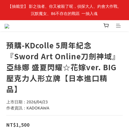
【抽籤堂】 影之強者、你又被殺了呢，偵探大人、約會大作戰、
最新開賣🔥「全知讀者視角」 周邊商品
沉默魔女、86不存在的戰區  一抽入魂 
最新開賣🔥「全知讀者視角」 周邊商品
預購-KDcolle 5周年紀念
『Sword Art Online刀劍神域』
亞絲娜 盛夏閃耀☆花嫁ver. BIG
壓克力人形立牌【日本進口精
品】
上市日期：2026/04/23
作者資訊：KADOKAWA
NT$1,500