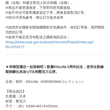
國（自稱）和盧甘斯克人民共和國（自稱）。
※商品不接受退換貨，下單即同意預購規範。
※如不符合可販售國家規定下單，將會直接取消訂單。
※部分中譯為參考，將以日方提供為準。
※如您所在國家未開放國際航空包裹收件，收到訂單後，我們將取
消您的訂單。
※
如有不確定是否有配送之國家地區請洽：
https://www.post.gov.tw/post/internet/Postal/index.jsp?
ID=2010217
★和模型擺在一起裝飾吧！歡慶KDcolle 5周年紀念，使用全新繪
製插圖化身為1/7比例壓克力立牌。
企画・制作：KDcolle（KADOKAWAコレクション）
【商品資訊】
生產國：日本
材質：壓克力
尺寸：（約）H268×W214×D3mm