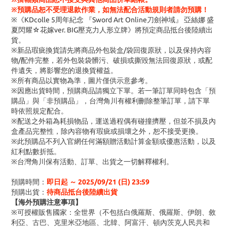
※預購品恕不受理退款作業，如無法配合活動規則者請勿預購！
※《KDcolle 5周年紀念 『Sword Art Online刀劍神域』 亞絲娜 盛
夏閃耀☆花嫁ver. BIG壓克力人形立牌》將預定商品抵台後陸續出
貨。
※新品瑕疵換貨請先將商品外包裝盒/袋回復原狀，以及保持內容
物/配件完整，若外包裝袋髒污、破損或撕毀無法回復原狀，或配
件遺失，將影響您的退換貨權益。
※所有商品以實物為準，圖片僅供示意參考。
※因應出貨時間，預購商品請獨立下單。若一筆訂單同時包含「預
購品」與「非預購品」，台灣角川有權利刪除整筆訂單，請下單
時依照規定配合。
※配送之外箱為耗損物品，運送過程偶有碰撞擠壓，但並不損及內
盒產品完整性，除內容物有瑕疵或損壞之外，恕不接受更換。
※此預購品不列入官網任何滿額贈活動計算金額或優惠活動，以及
紅利點數折抵。
※台灣角川保有活動、訂單、出貨之一切解釋權利。
預購時間：
即日起 ～
2025/09/21 (日
) 23:59
預購出貨：
待商品抵台後陸續出貨
【海外預購注意事項】
※可授權販售國家：全世界（不包括白俄羅斯、俄羅斯、伊朗、敘
利亞、古巴、克里米亞地區、北韓、阿富汗、頓內茨克人民共和