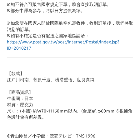
※如不符合可販售國家規定下單，將會直接取消訂單。
※部分中譯為參考，將以日方提供為準。
※如您所在國家未開放國際航空包裹收件，收到訂單後，我們將取
消您的訂單。
※
如有不確定是否有配送之國家地區請洽：
https://www.post.gov.tw/post/internet/Postal/index.jsp?
ID=2010217
【款式】
江戸川柯南、萩原千速、横溝重悟、世良真純
【商品資訊】
生產國：日本
材質：壓克力
尺寸：(本體) 約W70×H160ｍｍ以内、(台座)約φ60ｍｍ ※根據角
色設計會有所差異。
©青山剛昌／小学館・読売テレビ・TMS 1996