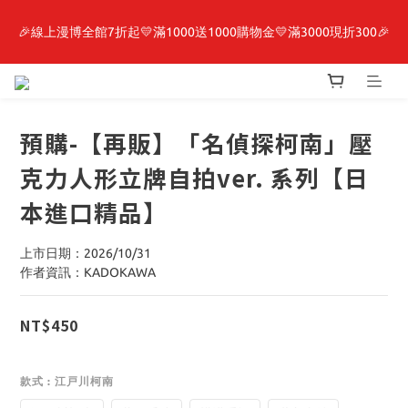
🎉線上漫博全館7折起💛滿1000送1000購物金💛滿3000現折300🎉
最新開賣🔥「全知讀者視角」 周邊商品
【抽籤堂】 影之強者、你又被殺了呢，偵探大人、約會大作戰、
沉默魔女、86不存在的戰區  一抽入魂 
預購-【再販】「名偵探柯南」壓
最新開賣🔥「全知讀者視角」 周邊商品
克力人形立牌自拍ver. 系列【日
本進口精品】
上市日期：2026/10/31
作者資訊：KADOKAWA
NT$450
款式
: 江戸川柯南