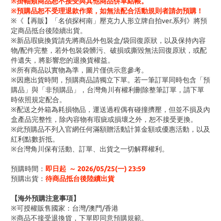
※掛軸類商品恕不接受與其他商品併單結帳。
※預購品恕不受理退款作業，如無法配合活動規則者請勿預購！
※《【再販】「名偵探柯南」壓克力人形立牌自拍ver.系列》將預
定商品抵台後陸續出貨。
※新品瑕疵換貨請先將商品外包裝盒/袋回復原狀，以及保持內容
物/配件完整，若外包裝袋髒污、破損或撕毀無法回復原狀，或配
件遺失，將影響您的退換貨權益。
※所有商品以實物為準，圖片僅供示意參考。
※因應出貨時間，預購商品請獨立下單。若一筆訂單同時包含「預
購品」與「非預購品」，台灣角川有權利刪除整筆訂單，請下單
時依照規定配合。
※配送之外箱為耗損物品，運送過程偶有碰撞擠壓，但並不損及內
盒產品完整性，除內容物有瑕疵或損壞之外，恕不接受更換。
※此預購品不列入官網任何滿額贈活動計算金額或優惠活動，以及
紅利點數折抵。
※台灣角川保有活動、訂單、出貨之一切解釋權利。
預購時間：
即日起 ～ 2026/05/25(一) 23:59
預購出貨：
待商品抵台後陸續出貨
【海外預購注意事項】
※可授權販售國家：台灣/澳門/香港
※商品不接受退換貨，下單即同意預購規範。