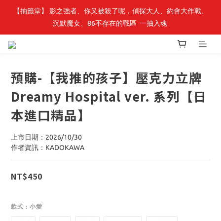
【轉生史萊姆】系列書展🌟系列小說 79 折，滿$389送「完節紀念
【抽籤堂】 影之強者、你又被殺了呢，偵探大人、約會大作戰、
沉默魔女、86不存在的戰區  一抽入魂 
明信片組」
【轉生史萊姆】系列書展🌟系列小說 79 折，滿$389送「完節紀念
明信片組」
預購-【我推的孩子】壓克力立牌
Dreamy Hospital ver. 系列【日
本進口精品】
上市日期：2026/10/30
作者資訊：KADOKAWA
NT$450
款式
: 小愛