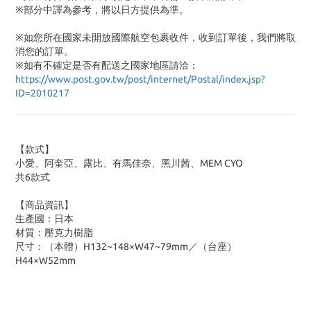
※部分中譯為參考，將以日方提供為準。
※如您所在國家未開放國際航空包裹收件，收到訂單後，我們將取
消您的訂單。
※
如有不確定是否有配送之國家地區請洽：
https://www.post.gov.tw/post/internet/Postal/index.jsp?
ID=2010217
【款式】
小愛、阿奎亞、露比、有馬佳奈、黑川茜、MEM CYO
共6款式
【商品資訊】
生產國：日本
材質：壓克力樹脂
尺寸：（本體）H132~148×W47~79mm／（台座）
H44×W52mm