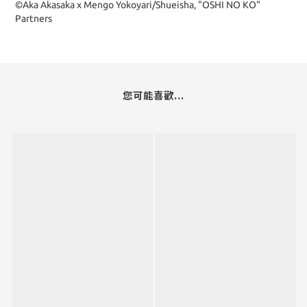
©Aka Akasaka x Mengo Yokoyari/Shueisha, "OSHI NO KO"
Partners
您可能喜歡...