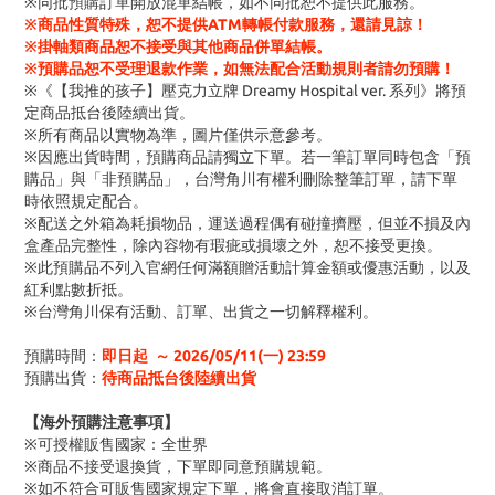
※同批預購訂單開放混單結帳，如不同批恕不提供此服務。
※商品性質特殊，恕不提供ATM轉帳付款服務，還請見諒！
※掛軸類商品恕不接受與其他商品併單結帳。
※預購品恕不受理退款作業，如無法配合活動規則者請勿預購！
※《【我推的孩子】壓克力立牌 Dreamy Hospital ver. 系列》將預
定商品抵台後陸續出貨。
※所有商品以實物為準，圖片僅供示意參考。
※因應出貨時間，預購商品請獨立下單。若一筆訂單同時包含「預
購品」與「非預購品」，台灣角川有權利刪除整筆訂單，請下單
時依照規定配合。
※配送之外箱為耗損物品，運送過程偶有碰撞擠壓，但並不損及內
盒產品完整性，除內容物有瑕疵或損壞之外，恕不接受更換。
※此預購品不列入官網任何滿額贈活動計算金額或優惠活動，以及
紅利點數折抵。
※台灣角川保有活動、訂單、出貨之一切解釋權利。
預購時間：
即日起 ～ 2026/05/11(一) 23:59
預購出貨：
待商品抵台後陸續出貨
【海外預購注意事項】
※可授權販售國家：全世界
※商品不接受退換貨，下單即同意預購規範。
※如不符合可販售國家規定下單，將會直接取消訂單。