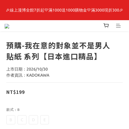
🎉線上漫博全館7折起💛滿1000送1000購物金💛滿3000現折300🎉
最新開賣🔥「全知讀者視角」 周邊商品
【抽籤堂】 影之強者、你又被殺了呢，偵探大人、約會大作戰、
沉默魔女、86不存在的戰區  一抽入魂 
預購-我在意的對象並不是男人
最新開賣🔥「全知讀者視角」 周邊商品
貼紙 系列【日本進口精品】
上市日期：2026/10/30
作者資訊：KADOKAWA
NT$199
款式
: B
B
C
D
E