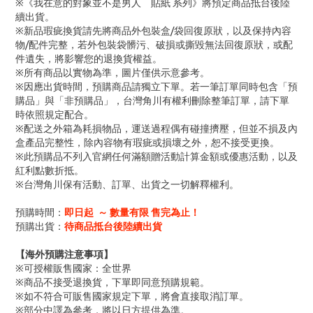
※《我在意的對象並不是男人 貼紙 系列》將預定商品抵台後陸
續出貨。
※新品瑕疵換貨請先將商品外包裝盒/袋回復原狀，以及保持內容
物/配件完整，若外包裝袋髒污、破損或撕毀無法回復原狀，或配
件遺失，將影響您的退換貨權益。
※所有商品以實物為準，圖片僅供示意參考。
※因應出貨時間，預購商品請獨立下單。若一筆訂單同時包含「預
購品」與「非預購品」，台灣角川有權利刪除整筆訂單，請下單
時依照規定配合。
※配送之外箱為耗損物品，運送過程偶有碰撞擠壓，但並不損及內
盒產品完整性，除內容物有瑕疵或損壞之外，恕不接受更換。
※此預購品不列入官網任何滿額贈活動計算金額或優惠活動，以及
紅利點數折抵。
※台灣角川保有活動、訂單、出貨之一切解釋權利。
預購時間：
即日起 ～ 數量有限 售完為止！
預購出貨：
待商品抵台後陸續出貨
【海外預購注意事項】
※可授權販售國家：全世界
※商品不接受退換貨，下單即同意預購規範。
※如不符合可販售國家規定下單，將會直接取消訂單。
※部分中譯為參考，將以日方提供為準。