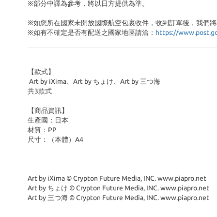
※部分中譯為參考，將以日方提供為準。
※如您所在國家未開放國際航空包裹收件，收到訂單後，我們將
※
如有不確定是否有配送之國家地區請洽：
https://www.post.g
【款式】
Art by iXima、Art by ちょけ、Art by 三つ海
共3款式
【商品資訊】
生產國：日本
材質：PP
尺寸：（本體）A4
Art by iXima © Crypton Future Media, INC. www.piapro.net
Art by ちょけ © Crypton Future Media, INC. www.piapro.net
Art by 三つ海 © Crypton Future Media, INC. www.piapro.net