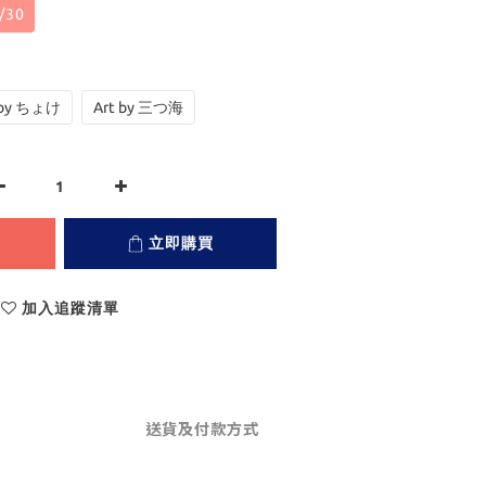
/30
 by ちょけ
Art by 三つ海
立即購買
加入追蹤清單
送貨及付款方式