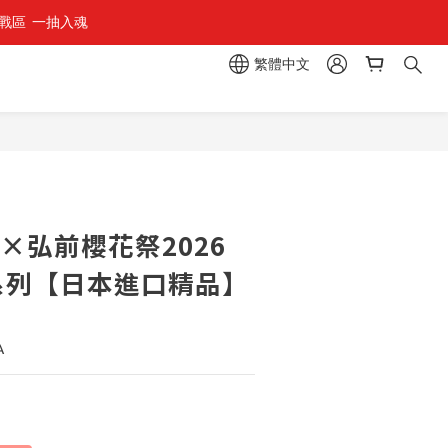
區  一抽入魂 
繁體中文
立即購買
×弘前櫻花祭2026
e夾 系列【日本進口精品】
A