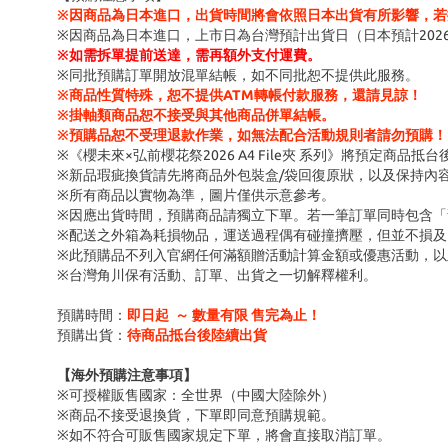
※因商品為日本進口，出貨時間將會依照日本出貨有所影響，若
※因商品為日本進口，上市日為台灣預計出貨日（日本預計202
※
如需拆單提前送達，需再額外支付運費。
※同批預購訂單開放混單結帳，如不同批恕不提供此服務。
※商品性質特殊，恕不提供ATM轉帳付款服務，還請見諒！
※掛軸類商品恕不接受與其他商品併單結帳。
※預購品恕不受理退款作業，如無法配合活動規則者請勿預購！
※《櫻未來×弘前櫻花祭2026 A4 File夾 系列》將預定商品抵
※新品瑕疵換貨請先將商品外包裝盒/袋回復原狀，以及保持內
※所有商品以實物為準，圖片僅供示意參考。
※因應出貨時間，預購商品請獨立下單。若一筆訂單同時包含
※配送之外箱為耗損物品，運送過程偶有碰撞擠壓，但並不損及
※此預購品不列入官網任何滿額贈活動計算金額或優惠活動，以
※台灣角川保有活動、訂單、出貨之一切解釋權利。
預購時間：
即日起 ～ 數量有限 售完為止！
預購出貨：
待商品抵台後陸續出貨
【海外預購注意事項】
※可授權販售國家：全世界（中國大陸除外）
※商品不接受退換貨，下單即同意預購規範。
※如不符合可販售國家規定下單，將會直接取消訂單。