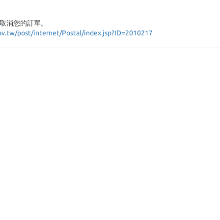
取消您的訂單。
ov.tw/post/internet/Postal/index.jsp?ID=2010217