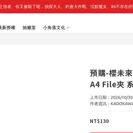
之強者、你又被殺了呢，偵探大人、約會大作戰、沉默魔女、86不存在的戰
最新開賣🔥「全知讀者視角」 周邊商品
最新開賣🔥「全知讀者視角」 周邊商品
最新授權
抽籤堂
小角落文化
預購-櫻未來
A4 Fil
上市日期：2026/10/30
作者資訊：KADOKAW
NT$130