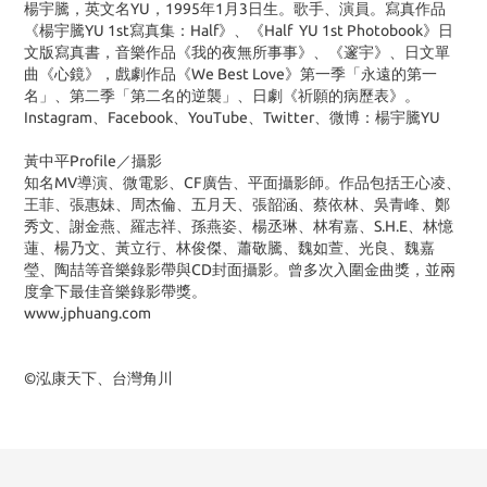
楊宇騰，英文名
YU
，
1995
年
1
月
3
日生。歌手、演員。寫真作品
《楊宇騰
YU 1st
寫真集：
Half
》、《
Half YU 1st Photobook
》日
文版寫真書，音樂作品《我的夜無所事事》、《邃宇》、日文單
曲《心鏡》，戲劇作品《
We Best Love
》第一季「永遠的第一
名」、第二季「第二名的逆襲」、日劇《祈願的病歷表》。
Instagram、
Facebook
、
YouTube
、
Twitter
、微博：楊宇騰
YU
黃中平Profile／攝影
知名MV導演、微電影、
CF
廣告、平面攝影師。作品包括王心凌、
王菲、張惠妹、周杰倫、五月天、張韶涵、蔡依林、吳青峰、鄭
秀文、謝金燕、羅志祥、孫燕姿、楊丞琳、林宥嘉、S.H.E、林憶
蓮、楊乃文、黃立行、林俊傑、蕭敬騰、魏如萱、光良、魏嘉
瑩、陶喆等音樂錄影帶與CD封面攝影。曾多次入圍金曲獎，並兩
度拿下最佳音樂錄影帶獎。
www.jphuang.com
©泓康天下、台灣角川