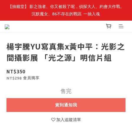
【轉生史萊姆】系列書展🌟系列小說 79 折，滿$389送「完節紀念
【抽籤堂】 影之強者、你又被殺了呢，偵探大人、約會大作戰、
沉默魔女、86不存在的戰區  一抽入魂 
明信片組」
【轉生史萊姆】系列書展🌟系列小說 79 折，滿$389送「完節紀念
明信片組」
楊宇騰YU寫真集x黃中平：光影之
間攝影展 「光之源」明信片組
NT$350
會員獨享
NT$298
售完
貨到通知我
加入追蹤清單