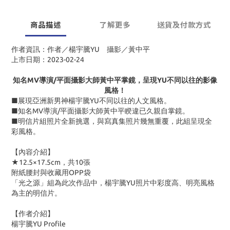
商品描述
了解更多
送貨及付款方式
作者資訊：作者／楊宇騰YU 攝影／黃中平
上市日期：2023-02-24
知名
MV
導演
/
平面攝影大師黃中平掌鏡
，呈現
YU
不同以往的影像
風格
！
■展現亞洲新男神楊宇騰
YU
不同以往的人文風格。
■知名MV導演/平面攝影大師黃中平睽違已久親自掌鏡。
■明信片組照片全新挑選，與寫真集照片幾無重覆，此組呈現全
彩風格。
【內容介紹】
★12.5×17.5cm，共10張
附紙腰封與收藏用OPP袋
「光之源」組為此次作品中，楊宇騰
YU
照片中彩度高、明亮風格
為主的明信片。
【作者介紹】
楊宇騰YU Profile