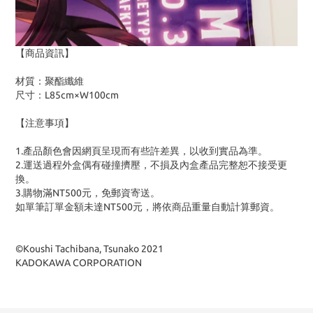
【商品資訊】
材質：聚酯纖維
尺寸：L85cm×W100cm
【注意事項】
1.產品顏色會因網頁呈現而有些許差異，以收到實品為準。
2.運送過程外盒偶有碰撞擠壓，不損及內盒產品完整恕不接受更
換。
3.購物滿NT500元，免郵資寄送。
如單筆訂單金額未達NT500元，將依商品重量自動計算郵資。
©Koushi Tachibana, Tsunako 2021
KADOKAWA CORPORATION