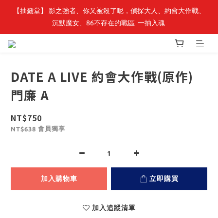
【抽籤堂】 影之強者、你又被殺了呢，偵探大人、約會大作戰、
最新開賣🔥「全知讀者視角」 周邊商品
沉默魔女、86不存在的戰區  一抽入魂 
最新開賣🔥「全知讀者視角」 周邊商品
DATE A LIVE 約會大作戰(原作)
門廉 A
NT$750
會員獨享
NT$638
加入購物車
立即購買
加入追蹤清單