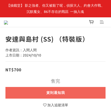
【抽籤堂】 影之強者、你又被殺了呢，偵探大人、約會大作戰、
最新開賣🔥「全知讀者視角」 周邊商品
沉默魔女、86不存在的戰區  一抽入魂 
最新開賣🔥「全知讀者視角」 周邊商品
安達與島村 (SS) （特裝版）
作者資訊：入間人間
上市日期：2024/10/10
NT$700
售完
貨到通知我
加入追蹤清單