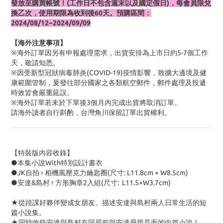
發放至購買帳號！(工作日不包含週末以及國定假日)，每會員限兌
換乙次，使用期限為收到後60天。預購區間：
2024/08/12~2024/09/09
【海外注意事項】
※海外訂單因另有申報處理需求，出貨安排為上市日約5-7個工作
天，敬請知悉。
※因受新型冠狀病毒肺炎(COVID-19)疫情影響，致擴大邊境及健
康範圍管制，爰發往部分國家之各類航空郵件，郵件處理及投遞
時效皆會嚴重延誤。
※海外訂單若未於下單後3個月內完成出貨將取消訂單。
請海外讀者自行斟酌，台灣角川保留訂單出貨權利。
【特裝版內容收錄】
●本集小說With特別設計書衣
●JK自拍♀相機風壓克力鑰匙圈(尺寸: L11.8cm × W8.5cm)
●安達&島村♀方形胸章2入組(尺寸: L11.5×W3.7cm)
★從蹺課好夥伴變成女朋友。描述安達與島村兩人日常生活的短
篇小說集。
★同時收錄安達與島村在同居前與安達母親見面的中篇小說！