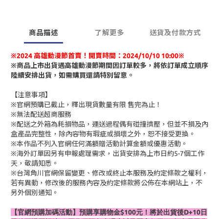
商品描述
了解更多
送貨及付款方式
※2024 高雄動漫節首賣！開賣時間：2024/10/10 10:00※
※商品上市出貨遇高雄動漫節期間因訂單較多，將依訂單成立順序
陸續安排出貨，如需購買還請特別留意。
【注意事項】
※官網預購已截止，釋出現貨數量有限 售完為止！
※無法配送超商服務
※配送之外箱為耗損物品，運送過程偶有碰撞擠壓，但並不損及內
盒產品完整性，除內容物有瑕疵或損壞之外，恕不接受更換。
※本作品不列入官網任何滿額贈活動計算金額或優惠活動。
※海外訂單因另有申報處理需求，出貨安排為上市日約5-7個工作
天，敬請知悉。
※台灣角川官網保留變更、修改或終止本服務及約定條款之權利，
若有異動，修改後的服務內容及約定條款將公佈在本網站上，不
另外個別通知。
【官網預購加碼活動】預購享購物金$100元！將於出貨後D+10日