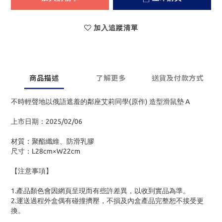
加入追蹤清單
商品描述
了解更多
送貨及付款方式
不時輕聲地以俄語遮羞的鄰座艾莉同學(原作) 造型滑鼠墊 A
上市日期：2025/02/06
材質：聚酯纖維、防滑乳膠
尺寸：L28cm×W22cm
【注意事項】
1.產品顏色會因網頁呈現而有些許差異，以收到實品為準。
2.運送過程外盒偶有碰撞擠壓，不損及內盒產品完整恕不接受更
換。