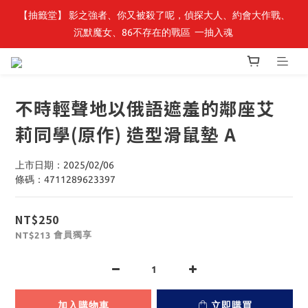
【抽籤堂】 影之強者、你又被殺了呢，偵探大人、約會大作戰、
最新開賣🔥「全知讀者視角」 周邊商品
沉默魔女、86不存在的戰區  一抽入魂 
最新開賣🔥「全知讀者視角」 周邊商品
不時輕聲地以俄語遮羞的鄰座艾
莉同學(原作) 造型滑鼠墊 A
上市日期：2025/02/06
條碼：4711289623397
NT$250
會員獨享
NT$213
加入購物車
立即購買