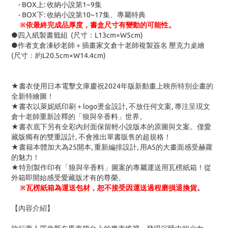
- BOX上: 收納小說第1~9集
- BOX下: 收納小說第10~17集、專屬特典
※依最終完成品厚度，書盒尺寸有變動的可能性。
●四入紙製書籤組 (尺寸：L13cm×W5cm)
●作者支倉凍砂老師＋插畫家文倉十老師複製簽名 壓克力桌繪
(尺寸：約L20.5cm×W14.4cm)
★書衣使用日本電擊文庫慶祝2024年版新動畫上映所特別企畫的
全新特繪圖！
★書衣以萊妮紙印刷＋logo燙金設計, 不放任何文案, 專注呈現文
倉十老師重新詮釋的「狼與辛香料」世界。
★書衣底下另有全彩內封面保留輕小說版本的原圖與文案。僅愛
藏版獨有的雙重設計, 不會推出單書販售的超規格！
★書籍本體加大為25開本, 重新編排設計, 用A5的大畫面感受赫蘿
的魅力！
★特別製作印有「狼與辛香料」圖案的專屬運送用瓦楞紙箱！從
外箱即開始感受愛藏版才有的尊榮。
※瓦楞紙箱為運送包材，恕不接受因運送過程磨損退換貨。
【內容介紹】