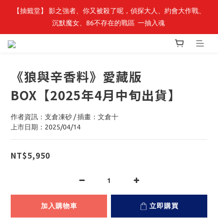
【抽籤堂】 影之強者、你又被殺了呢，偵探大人、約會大作戰、
最新開賣🔥「全知讀者視角」 周邊商品
沉默魔女、86不存在的戰區  一抽入魂 
最新開賣🔥「全知讀者視角」 周邊商品
《狼與辛香料》愛藏版
BOX【2025年4月中旬出貨】
作者資訊：支倉凍砂 / 插畫：文倉十
上市日期：2025/04/14
NT$5,950
加入購物車
立即購買