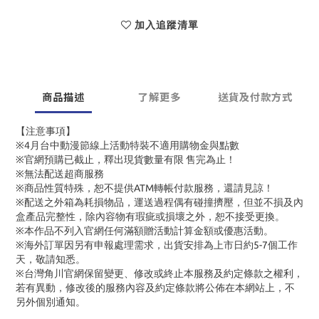
加入追蹤清單
商品描述
了解更多
送貨及付款方式
【注意事項】
※4月台中動漫節線上活動特裝不適用購物金與點數
※官網預購已截止，釋出現貨數量有限 售完為止！
※無法配送超商服務
※商品性質特殊，恕不提供ATM轉帳付款服務，還請見諒！
※配送之外箱為耗損物品，運送過程偶有碰撞擠壓，但並不損及內
盒產品完整性，除內容物有瑕疵或損壞之外，恕不接受更換。
※本作品不列入官網任何滿額贈活動計算金額或優惠活動。
※海外訂單因另有申報處理需求，出貨安排為上市日約5-7個工作
天，敬請知悉。
※台灣角川官網保留變更、修改或終止本服務及約定條款之權利，
若有異動，修改後的服務內容及約定條款將公佈在本網站上，不
另外個別通知。