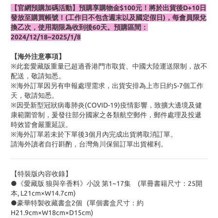
【官網預購加碼活動】預購享購物金$100元！將於出貨後D+10日
發放至購買帳號！(工作日不包含週末以及國定假日)，每會員限兌
換乙次，使用期限為收到後60天。預購區間：
2024/12/18~2025/1/8
【海外注意事項】
※此套愛藏版重量已超過香港門市取貨、中國大陸運送限制，故不
配送，敬請知悉。
※海外訂單因另有申報處理需求，出貨安排為上市日約5-7個工作
天，敬請知悉。
※因受新型冠狀病毒肺炎(COVID-19)疫情影響，致擴大邊境及健
康範圍管制，爰發往部分國家之各類航空郵件，郵件處理及投遞
時效皆會嚴重延誤。
※海外訂單若未於下單後3個月內完成出貨將取消訂單。
請海外讀者自行斟酌，台灣角川保留訂單出貨權利。
【特裝版內容收錄】
●《愛藏版 狼與辛香料》小說 第1~17集 (單冊書籍尺寸：25開
本, L21cm×W14.7cm)
●豪華特製收藏書盒2個 (單個書盒尺寸：約
H21.9cm×W18cm×D15cm)