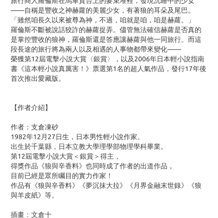
旅行商人羅倫斯在馬車貨台上的麥束堆裡，發現沉睡中的少女
——自稱是豐收之神赫蘿的美麗少女，有著狼的耳朵及尾巴。
「雖然咱長久以來被尊為神，不過，咱就是咱，咱是赫蘿。」
羅倫斯不斷被說話狡詐的赫蘿捉弄。儘管無法確信赫蘿是否真的
是掌控豐收的狼神，羅倫斯還是答應讓赫蘿與他一同旅行。而這
段長途的旅行將為兩人以及相遇的人事物都帶來變化——
榮獲第12屆電擊小說大賞〈銀賞〉，以及2006年日本輕小說指南
書《這本輕小說真厲害！》票選第1名的超人氣作品，發行17年後
首次推出愛藏版。
【作者介紹】
作者：支倉凍砂
1982年12月27日生，日本男性輕小說作家。
出生於千葉縣，日本立教大學理學部物理學科畢業。
第12屆電擊小說大賞＜銀賞＞得主，
得獎作品《狼與辛香料》也同時成了作者的出道作品，
目前已經是眾所矚目的實力作家！
作品有《狼與辛香料》《夢沉抹大拉》《月界金融末世錄》《狼
與羊皮紙》等。
插畫：文倉十