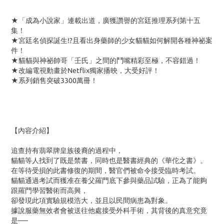
★「成為小說家」連載出道，廣獲讚譽的宮廷推理系列第十五
集！
★宮廷名偵探誕生!?且看出身藥師的少女貓貓如何解開各種神祕案
件！
★貓貓與神祕帥哥「壬氏」之間的鬥嘴精彩至極，不容錯過！
★改編電視動畫於Netflix獨家播映，大受好評！
★系列銷售突破3300萬冊！
【內容介紹】
追查持有翡翠牌皇族後裔的過程中，
貓貓等人找到了既是禁書，同時也是醫書經典的《華佗之書》。
在等待受損的此書修復的期間，醫官們被命令接受臨時考試。
貓貓通過考試而獲准在養父羅門底下參與藥品試驗，正為了能夠
跟羅門學習醫術而高興，
卻發現此項實驗規模浩大，並且以民間病患為對象。
據說服藥無效者會被送往他處接受外科手術，其背後的真意究竟
是──