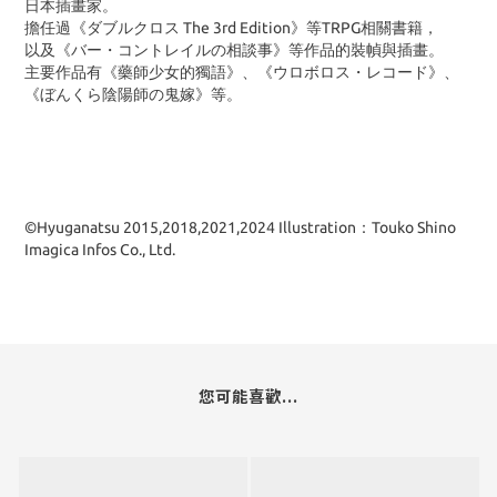
日本插畫家。
擔任過《ダブルクロス The 3rd Edition》等TRPG相關書籍，
以及《バー・コントレイルの相談事》等作品的裝幀與插畫。
主要作品有《藥師少女的獨語》、《ウロボロス・レコード》、
《ぼんくら陰陽師の鬼嫁》等。
©Hyuganatsu 2015,2018,2021,2024 Illustration：Touko Shino
Imagica Infos Co., Ltd.
您可能喜歡...