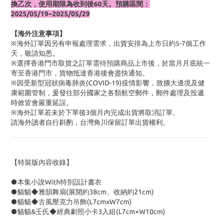
換乙次，使用期限為收到後60天。預購區間：
2025/05/19~2025/05/29
【海外注意事項】
※海外訂單因另有申報處理需求，出貨安排為上市日約5-7個工作
天，敬請知悉。
※選擇香港門市取貨之訂單需待預購商品上市後，於當月月底統一
寄至香港門市，貨物抵達香港後會盡快通知。
※因受新型冠狀病毒肺炎(COVID-19)疫情影響，致擴大邊境及健
康範圍管制，爰發往部分國家之各類航空郵件，郵件處理及投遞
時效皆會嚴重延誤。
※海外訂單若未於下單後3個月內完成出貨將取消訂單。
請海外讀者自行斟酌，台灣角川保留訂單出貨權利。
【特裝版內容收錄】
●本集小說With特別設計書衣
●貓貓◆雅韻舞扇(展開約38cm、收納約21cm)
●貓貓◆古風壓克力吊飾(L7cmxW7cm)
●貓貓&壬氏◆經典劇照小卡3入組(L7cm×W10cm)