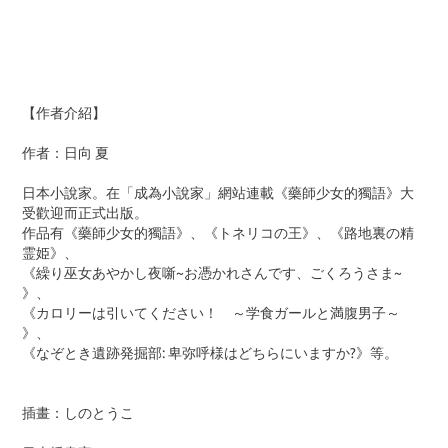
【作者介紹】
作者：日向 夏
日本小說家。在「成為小說家」網站連載《藥師少女的獨語》大
受歡迎而正式出版。
作品有《藥師少女的獨語》、《トネリコの王》、《路地裏の精
霊姫》、
《繰り巫女あやかし夜噺~お憑かれさんです、ごくろうさま~
》、
《カロリーは引いてください！ ～学食ガールと満腹男子～
》、
《なぞとき遺跡発掘部: 卑弥呼様はどちらにいますか?》等。
插畫：しのとうこ