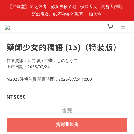
【抽籤堂】 影之強者、你又被殺了呢，偵探大人、約會大作戰、
最新開賣🔥「全知讀者視角」 周邊商品
沉默魔女、86不存在的戰區  一抽入魂 
最新開賣🔥「全知讀者視角」 周邊商品
藥師少女的獨語 (15)（特裝版）
作者資訊：日向 夏 / 插畫：しのとうこ
上市日期：2025/07/24
※2025漫博首賣 開賣時間：2025/07/24 10:00
NT$850
售完
貨到通知我