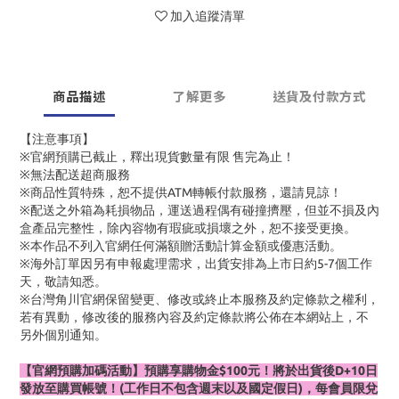
加入追蹤清單
商品描述
了解更多
送貨及付款方式
【注意事項】
※官網預購已截止，釋出現貨數量有限 售完為止！
※無法配送超商服務
※商品性質特殊，恕不提供ATM轉帳付款服務，還請見諒！
※配送之外箱為耗損物品，運送過程偶有碰撞擠壓，但並不損及內
盒產品完整性，除內容物有瑕疵或損壞之外，恕不接受更換。
※本作品不列入官網任何滿額贈活動計算金額或優惠活動。
※海外訂單因另有申報處理需求，出貨安排為上市日約5-7個工作
天，敬請知悉。
※台灣角川官網保留變更、修改或終止本服務及約定條款之權利，
若有異動，修改後的服務內容及約定條款將公佈在本網站上，不
另外個別通知。
【官網預購加碼活動】預購享購物金$100元！將於出貨後D+10日
發放至購買帳號！(工作日不包含週末以及國定假日)，每會員限兌