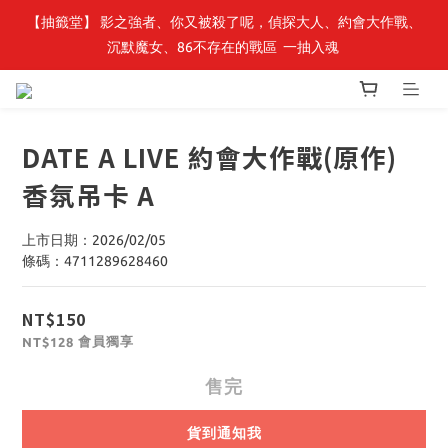
【抽籤堂】 影之強者、你又被殺了呢，偵探大人、約會大作戰、
最新開賣🔥「全知讀者視角」 周邊商品
沉默魔女、86不存在的戰區  一抽入魂 
最新開賣🔥「全知讀者視角」 周邊商品
DATE A LIVE 約會大作戰(原作)
香氛吊卡 A
上市日期：2026/02/05
條碼：4711289628460
NT$150
會員獨享
NT$128
售完
貨到通知我