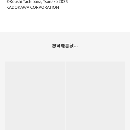
©Koushi Tachibana, Tsunako 2025
KADOKAWA CORPORATION
您可能喜歡...