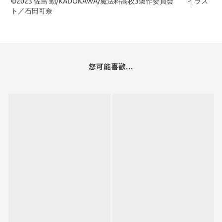
©2023 佐島 勤/KADOKAWA/魔法科高校3製作委員会 イラス
ト／石田可奈
您可能喜歡...