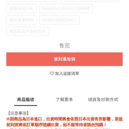
青春豬頭少年
Sword Art Online刀劍神域
魔法禁書目錄
TIGER×DRAGON！
魔法科高中的劣等生
售完
貨到通知我
加入追蹤清單
商品描述
了解更多
送貨及付款方式
【注意事項】
※因商品為日本進口，出貨時間將會依照日本出貨有所影響，若提
前到貨將依訂單順序陸續出貨，如不能等待者請勿預購！