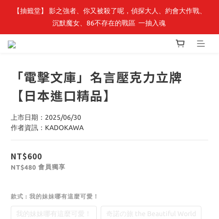
【抽籤堂】 影之強者、你又被殺了呢，偵探大人、約會大作戰、
最新開賣🔥「全知讀者視角」 周邊商品
沉默魔女、86不存在的戰區  一抽入魂 
最新開賣🔥「全知讀者視角」 周邊商品
「電擊文庫」名言壓克力立牌
【日本進口精品】
上市日期：2025/06/30
作者資訊：KADOKAWA
NT$600
會員獨享
NT$480
款式
: 我的妹妹哪有這麼可愛！
我的妹妹哪有這麼可愛！
奇諾の旅 the Beautiful World