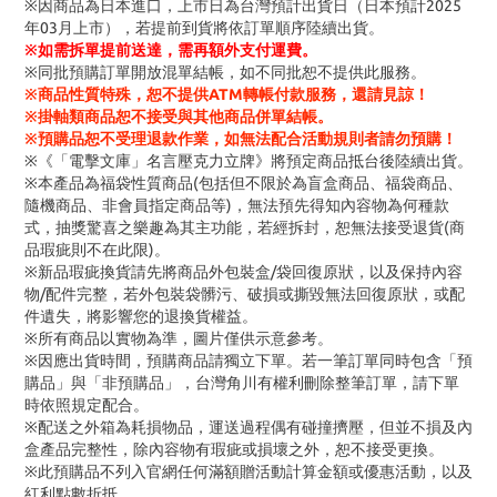
※因商品為日本進口，上市日為台灣預計出貨日（日本預計2025
年03月上市），若提前到貨將依訂單順序陸續出貨。
※
如需拆單提前送達，需再額外支付運費。
※同批預購訂單開放混單結帳，如不同批恕不提供此服務。
※商品性質特殊，恕不提供ATM轉帳付款服務，還請見諒！
※掛軸類商品恕不接受與其他商品併單結帳。
※預購品恕不受理退款作業，如無法配合活動規則者請勿預購！
※《「電擊文庫」名言壓克力立牌》將預定商品抵台後陸續出貨。
※本產品為福袋性質商品(包括但不限於為盲盒商品、福袋商品、
隨機商品、非會員指定商品等)，無法預先得知內容物為何種款
式，抽獎驚喜之樂趣為其主功能，若經拆封，恕無法接受退貨(商
品瑕疵則不在此限)。
※新品瑕疵換貨請先將商品外包裝盒/袋回復原狀，以及保持內容
物/配件完整，若外包裝袋髒污、破損或撕毀無法回復原狀，或配
件遺失，將影響您的退換貨權益。
※所有商品以實物為準，圖片僅供示意參考。
※因應出貨時間，預購商品請獨立下單。若一筆訂單同時包含「預
購品」與「非預購品」，台灣角川有權利刪除整筆訂單，請下單
時依照規定配合。
※配送之外箱為耗損物品，運送過程偶有碰撞擠壓，但並不損及內
盒產品完整性，除內容物有瑕疵或損壞之外，恕不接受更換。
※此預購品不列入官網任何滿額贈活動計算金額或優惠活動，以及
紅利點數折抵。