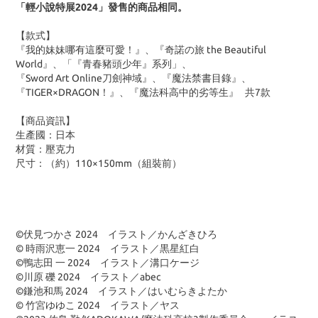
「輕小說特展2024」發售的商品相同。
【款式】
『我的妹妹哪有這麼可愛！』、『奇諾の旅 the Beautiful
World』、「『青春豬頭少年』系列」、
『Sword Art Online刀劍神域』、『魔法禁書目錄』、
『TIGER×DRAGON！』、『魔法科高中的劣等生』 共7款
【商品資訊】
生產國：日本
材質：壓克力
尺寸：（約）110×150mm（組裝前）
©伏見つかさ 2024 イラスト／かんざきひろ
© 時雨沢恵一 2024 イラスト／黒星紅白
©鴨志田 一 2024 イラスト／溝口ケージ
©川原 礫 2024 イラスト／abec
©鎌池和馬 2024 イラスト／はいむらきよたか
© 竹宮ゆゆこ 2024 イラスト／ヤス