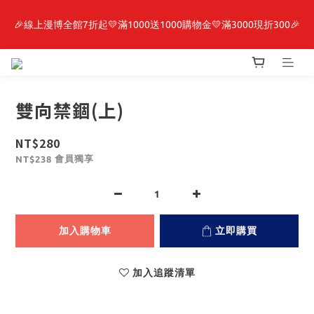
🎉線上漫博全館7折起💛滿1000送1000購物金💛滿3000現折300🎉
最新開賣🔥「全知讀者視角」 周邊商品
【抽籤堂】 影之強者、你又被殺了呢，偵探大人、約會大作戰、
沉默魔女、86不存在的戰區  一抽入魂 
雙向禁錮(上)
最新開賣🔥「全知讀者視角」 周邊商品
NT$280
會員獨享
NT$238
加入購物車
立即購買
加入追蹤清單