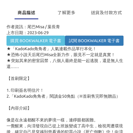
商品描述
了解更多
送貨及付款方式
作者資訊：尾巴Misa / 葉長青
上市日期：2023-06-29
購買 BOOKWALKER 電子書
試閱 BOOKWALKER 電子書
★「KadoKado角角者」人氣連載作品單行本化！
★恐怖小說天后尾巴Misa全新力作，眼見不一定就是真實！
★突如其來的密室囚禁，八個人最終是能一起逃脫，還是無人生
還……
【首刷限定】
1. 印刷簽名明信片！
2.「KadoKado角角者」閱讀金50角點（※首刷售完即無贈品）
【內容介紹】
像是在永遠都醒不來的夢境一樣，連睜眼都困難。
一覺醒來，向淯發現自己從上班族變成了高中生，檢視周遭環境
後，確定自己是穿越到曾看過的犯罪小說《死亡倒數》中！向淯