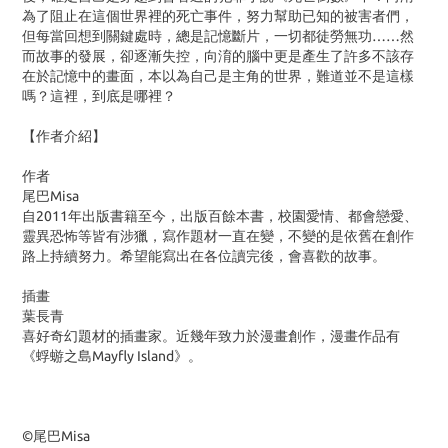
為了阻止在這個世界裡的死亡事件，努力幫助已知的被害者們，
但每當回想到關鍵處時，總是記憶斷片，一切都徒勞無功……然
而故事的發展，卻逐漸失控，向淯的腦中更是產生了許多不該存
在於記憶中的畫面，本以為自己是主角的世界，難道並不是這樣
嗎？這裡，到底是哪裡？
【作者介紹】
作者
尾巴Misa
自2011年出版書籍至今，出版百餘本書，校園愛情、都會戀愛、
靈異恐怖等皆有涉獵，寫作題材一直在變，不變的是依舊在創作
路上持續努力。希望能寫出在各位讀完後，會喜歡的故事。
插畫
葉長青
喜好奇幻題材的插畫家。近幾年致力於漫畫創作，漫畫作品有
《蜉蝣之島Mayfly Island》。
©尾巴Misa