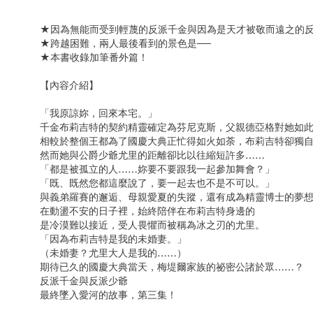
★因為無能而受到輕蔑的反派千金與因為是天才被敬而遠之的
★跨越困難，兩人最後看到的景色是──
★本書收錄加筆番外篇！
【內容介紹】
「我原諒妳，回來本宅。」
千金布莉吉特的契約精靈確定為芬尼克斯，父親德亞格對她如
相較於整個王都為了國慶大典正忙得如火如荼，布莉吉特卻獨
然而她與公爵少爺尤里的距離卻比以往縮短許多……
「都是被孤立的人……妳要不要跟我一起參加舞會？」
「既、既然您都這麼說了，要一起去也不是不可以。」
與義弟羅賽的邂逅、母親愛夏的失蹤，還有成為精靈博士的夢
在動盪不安的日子裡，始終陪伴在布莉吉特身邊的
是冷漠難以接近，受人畏懼而被稱為冰之刃的尤里。
「因為布莉吉特是我的未婚妻。」
（未婚妻？尤里大人是我的……）
期待已久的國慶大典當天，梅堤爾家族的祕密公諸於眾……？
反派千金與反派少爺
最終墜入愛河的故事，第三集！