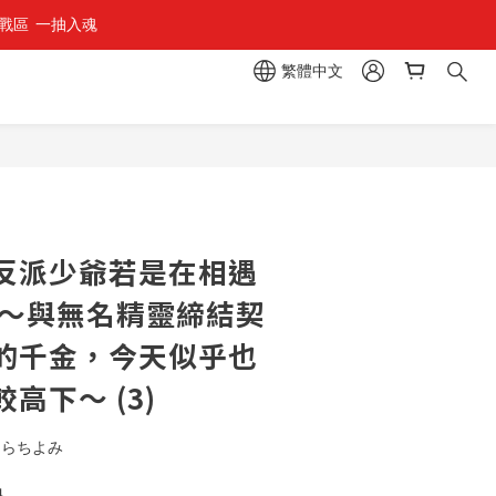
區  一抽入魂 
繁體中文
立即購買
反派少爺若是在相遇
 ～與無名精靈締結契
的千金，今天似乎也
高下～ (3)
さらちよみ
4