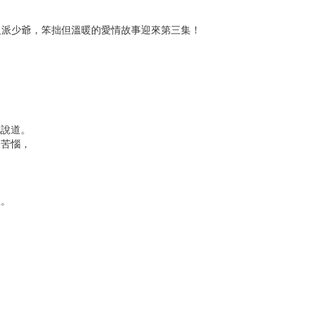
反派少爺，笨拙但溫暖的愛情故事迎來第三集！
此說道。
自苦惱，
想。