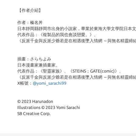
【作者介紹】
作者：榛名丼
日本靜岡縣靜岡市出身的小說家，畢業於東海大學文學院日本
代表作品：《複製品的我也會談戀愛。》、
《反派千金與反派少爺若是在相遇後墜入情網 ～與無名精靈締
插畫：さらちよみ
日本漫畫家兼插畫家。
代表作品：《聖靈家族》、《STEINS；GATE(comic)》、
《反派千金與反派少爺若是在相遇後墜入情網 ～與無名精靈締
X帳號：
@yomi_sarachi99
© 2023 Harunadon
Illustrations © 2023 Yomi Sarachi
SB Creative Corp.