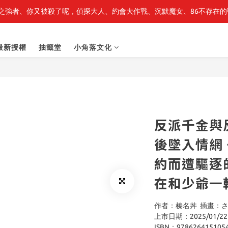
之強者、你又被殺了呢，偵探大人、約會大作戰、沉默魔女、86不存在的戰
最新開賣🔥「全知讀者視角」 周邊商品
最新開賣🔥「全知讀者視角」 周邊商品
最新授權
抽籤堂
小角落文化
反派千金與
後墜入情網
約而遭驅逐
在和少爺一較
作者：榛名丼  插畫：
上市日期：2025/01/22
ISBN：978626415105