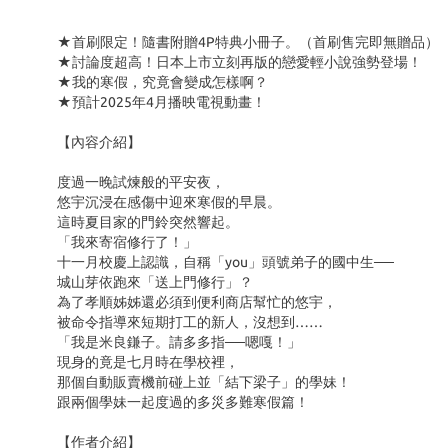
★首刷限定！隨書附贈4P特典小冊子。（首刷售完即無贈品）
★討論度超高！日本上市立刻再版的戀愛輕小說強勢登場！
★我的寒假，究竟會變成怎樣啊？
★預計2025年4月播映電視動畫！
【內容介紹】
度過一晚試煉般的平安夜，
悠宇沉浸在感傷中迎來寒假的早晨。
這時夏目家的門鈴突然響起。
「我來寄宿修行了！」
十一月校慶上認識，自稱「you」頭號弟子的國中生──
城山芽依跑來「送上門修行」？
為了孝順姊姊還必須到便利商店幫忙的悠宇，
被命令指導來短期打工的新人，沒想到……
「我是米良鎌子。請多多指──嗯嘎！」
現身的竟是七月時在學校裡，
那個自動販賣機前碰上並「結下梁子」的學妹！
跟兩個學妹一起度過的多災多難寒假篇！
【作者介紹】