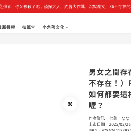
之強者、你又被殺了呢，偵探大人、約會大作戰、沉默魔女、86不存在的戰
最新開賣🔥「全知讀者視角」 周邊商品
最新開賣🔥「全知讀者視角」 周邊商品
最新授權
抽籤堂
小角落文化
男女之間存
不存在！）Fl
如何都要這
喔？
作者資訊：七菜　なな  /
上市日期：2025/03/26
ISBN：978626415387