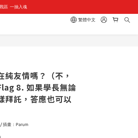
區  一抽入魂 
繁體中文
立即購買
在純友情嗎？（不，
ag 8. 如果學長無論
樣拜託，答應也可以
 插畫：Parum
4