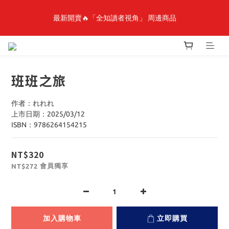
最新開賣🔥「全知讀者視角」 周邊商品
最新開賣🔥「全知讀者視角」 周邊商品
🎉線上漫博全館7折起💛滿1000送1000購物金💛滿3000現折300🎉
班班之旅
【抽籤堂】 影之強者、你又被殺了呢，偵探大人、約會大作戰、
沉默魔女、86不存在的戰區  一抽入魂 
作者：れれれ
上市日期：2025/03/12
ISBN：9786264154215
最新開賣🔥「全知讀者視角」 周邊商品
NT$320
會員獨享
NT$272
加入購物車
立即購買