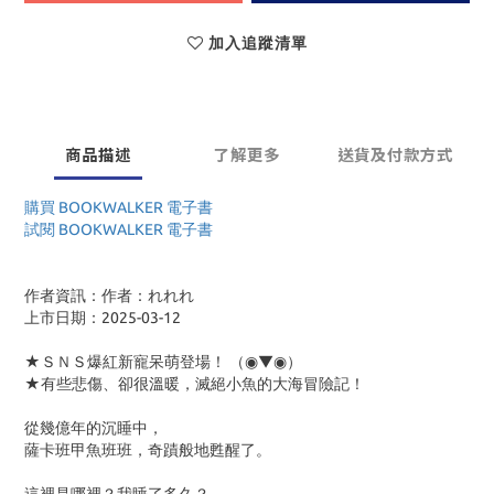
加入追蹤清單
商品描述
了解更多
送貨及付款方式
購買 BOOKWALKER 電子書
試閱 BOOKWALKER 電子書
作者資訊：作者：れれれ
上市日期：2025-03-12
★ＳＮＳ爆紅新寵呆萌登場！ （◉▼◉）
★有些悲傷、卻很溫暖，滅絕小魚的大海冒險記！
從幾億年的沉睡中，
薩卡班甲魚班班，奇蹟般地甦醒了。