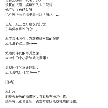
這裡是哪裡？我睡了多久？
漫長的沉睡，讓班班失去了記憶，
他不知道自己是誰，
也不曉得薩卡班甲魚已經「滅絕」……
但是，跟三位好朋友的記憶。
仍然留在班班的心中。
為了尋找同伴，靠著模糊不清的記憶，
班班決心踏上旅程──
滅絕同伴們的尋覓之旅，
大海中的小小冒險就此展開！
尋找同伴的旅途終點，
班班會找到什麼呢──？
[作者]
れれれ
飼養著鰻魚的插畫家，喜歡所有海洋生物。
幾乎每天都會更新一篇吉祥物鰻魚或牡蠣的漫畫。