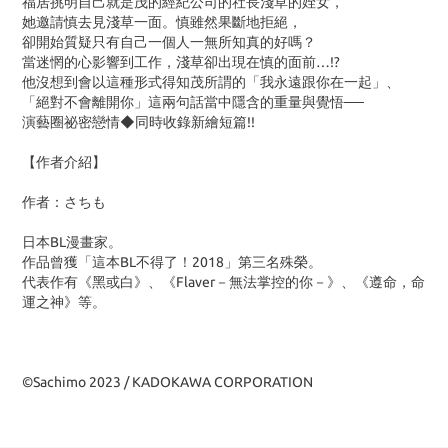
福居挑明自己就是茂的經紀公司的社長淺草的姪女，
她邀請慎去見淺草一面。慎雖然果斷地拒絕，
卻開始質疑只有自己一個人一無所知真的好嗎？
當迷惘的心影響到工作，淺草卻出現在慎的面前…!?
他沒想到會以這種形式得知茂所謂的「我永遠跟你在一起」、
「絕對不會離開你」這兩句話當中隱含的重量與覺悟──
演藝圈祕密戀情◆同時收錄新繪短篇!!
【作者介紹】
作者：さちも
日本BL漫畫家。
作品曾獲「這本BL不得了！2018」第三名殊榮。
代表作有《黑或白》、《Flaver－無法掌控的你－》、《遵命，命
運之神》等。
©Sachimo 2023 / KADOKAWA CORPORATION