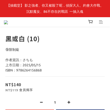
【抽籤堂】 影之強者、你又被殺了呢，偵探大人、約會大作戰、
最新開賣🔥「全知讀者視角」 周邊商品
沉默魔女、86不存在的戰區  一抽入魂 
最新開賣🔥「全知讀者視角」 周邊商品
黑或白 (10)
🔞限制級
作者資訊：さちも
上市日期：2025/05/15
ISBN：9786264156868
NT$140
會員獨享
NT$119