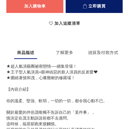
加入購物車
立即購買
加入追蹤清單
商品描述
了解更多
送貨及付款方式
★超人氣演藝圈祕密戀情──續集登場！
★王子型人氣演員×眼神凶惡的新人演員的反差愛♥
★圍繞著慎和茂，心癢難耐的修羅場！
【內容介紹】
你的溫柔、堅強、軟弱，一切的一切，都令我心動不已。
關於最愛的伴侶茂唯獨不告訴自己的「某件事」，
慎決定在茂主動訴說前都不去過問。
這時候，福居卻跑來接觸慎。