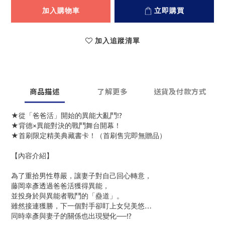
加入購物車
立即購買
加入追蹤清單
商品描述
了解更多
送貨及付款方式
★從「爸爸活」開始的異能大亂鬥!?
★背德×異能對決的戰鬥舞台開幕！
★首刷限定精美典藏書卡！（首刷售完即無贈品）
【內容介紹】
為了重拾男性尊嚴，讓妻子對自己回心轉意，
藤岡幸彥透過爸爸活獲得異能，
並投身於與異能者戰鬥的「蠱道」。
雖然接連獲勝，下一個對手卻盯上女兒美悠…
同時幸彥與妻子的關係也出現變化──!?