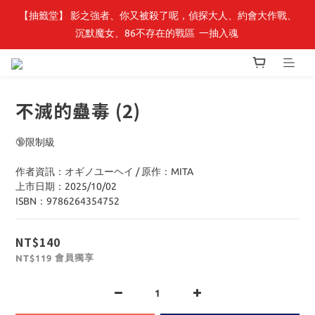
【抽籤堂】 影之強者、你又被殺了呢，偵探大人、約會大作戰、
最新開賣🔥「全知讀者視角」 周邊商品
沉默魔女、86不存在的戰區  一抽入魂 
最新開賣🔥「全知讀者視角」 周邊商品
不滅的蠱毒 (2)
🔞限制級
作者資訊：オギノユーヘイ / 原作：MITA
上市日期：2025/10/02
ISBN：9786264354752
NT$140
會員獨享
NT$119