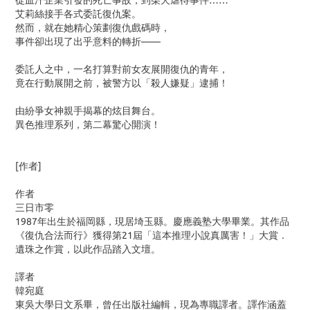
從血汗企業引發的死亡事故，到柴犬虐待事件……
艾莉絲接手各式委託復仇案。
然而，就在她精心策劃復仇戲碼時，
事件卻出現了出乎意料的轉折——
委託人之中，一名打算對前女友展開復仇的青年，
竟在行動展開之前，被警方以「殺人嫌疑」逮捕！
由紛爭女神親手揭幕的炫目舞台。
異色推理系列，第二幕驚心開演！
[作者]
作者
三日市零
1987年出生於福岡縣，現居埼玉縣。慶應義塾大學畢業。其作品
《復仇合法而行》獲得第21屆「這本推理小說真厲害！」大賞．
遺珠之作賞，以此作品踏入文壇。
譯者
韓宛庭
東吳大學日文系畢，曾任出版社編輯，現為專職譯者。譯作涵蓋