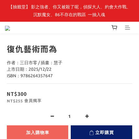
【抽籤堂】 影之強者、你又被殺了呢，偵探大人、約會大作戰、
最新開賣🔥「全知讀者視角」 周邊商品
沉默魔女、86不存在的戰區  一抽入魂 
最新開賣🔥「全知讀者視角」 周邊商品
復仇藝術而為
作者：三日市零 / 插畫：慧子
上市日期：2025/12/22
ISBN：9786264357647
NT$300
會員獨享
NT$255
加入購物車
立即購買