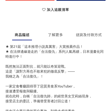
加入追蹤清單
商品描述
了解更多
送貨及付款方式
★ 第21屆「這本推理小說真厲害」大賞推薦作品！
★ 在法律邊緣遊走的「合法復仇」系列人氣再續，日本漫畫化同
時進行中！
既然無法正面對抗，就只能以奇策迎戰。
這是「讓對方再也不敢來犯的徹底反擊」——
我稱之為「合法復仇」！
一家定食餐廳因得罪了惡質美食系YouTuber，
接連遭受報復與騷擾。
就在此時，自稱「合法復仇師」的絕世美女艾莉絲現身，
接受店主的委託，準備替受害者討回公道！