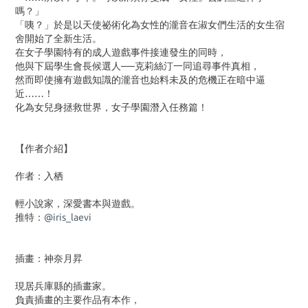
嗎？」
「咦？」於是以天使祕術化為女性的瀧音在淑女們生活的女生宿
舍開始了全新生活。
在女子學園特有的成人遊戲事件接連發生的同時，
他與下屆學生會長候選人──克莉絲汀一同追尋事件真相，
然而即使擁有遊戲知識的瀧音也始料未及的危機正在暗中逼
近……！
化為女兒身拯救世界，女子學園潛入任務篇！
【作者介紹】
作者：入栖
輕小說家，深愛書本與遊戲。
推特：
@iris_laevi
插畫：神奈月昇
現居兵庫縣的插畫家。
負責插畫的主要作品有本作，