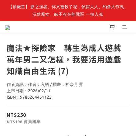
【轉生史萊姆】系列書展🌟系列小說 79 折，滿$389送「完節紀念
【抽籤堂】 影之強者、你又被殺了呢，偵探大人、約會大作戰、
沉默魔女、86不存在的戰區  一抽入魂 
明信片組」
【轉生史萊姆】系列書展🌟系列小說 79 折，滿$389送「完節紀念
明信片組」
魔法★探險家 轉生為成人遊戲
萬年男二又怎樣，我要活用遊戲
知識自由生活 (7)
作者資訊：作者：入栖 / 插畫：神奈月 昇
上市日期：2026/02/11
ISBN：9786264451123
NT$250
會員獨享
NT$198