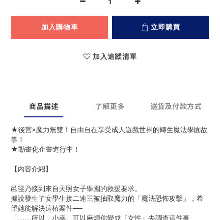
加入購物車
立即購買
加入追蹤清單
商品描述
了解更多
送貨及付款方式
★後宮×魔力無雙！自由自在享受成人遊戲世界的轉生魔法學園故
事！
★動畫化企畫進行中！
【內容介紹】
邑毬乃接到來自天照女子學園的救援要求。
據說發生了女學生接二連三被抽取魔力的「魔法恐怖攻擊」，希
望她能解決這樁案件──
「……所以，小幸。可以麻煩你變成『女性』去調查這件事