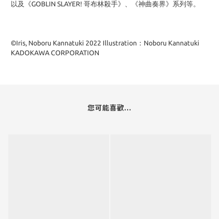
以及《GOBLIN SLAYER! 哥布林殺手》、《神曲奏界》系列等。
©Iris, Noboru Kannatuki 2022 Illustration：Noboru Kannatuki
KADOKAWA CORPORATION
您可能喜歡...