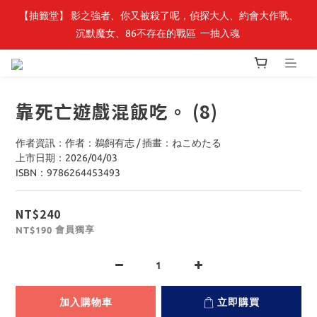
【抽籤堂】 影之強者、你又被殺了呢，偵探大人、約會大作戰、
最新開賣🔥「全知讀者視角」 周邊商品
沉默魔女、86不存在的戰區  一抽入魂 
最新開賣🔥「全知讀者視角」 周邊商品
靠死亡遊戲混飯吃。 (8)
作者資訊：作者：鵜飼有志 / 插畫：ねこめたる
上市日期：2026/04/03
ISBN：9786264453493
NT$240
會員獨享
NT$190
加入購物車
立即購買