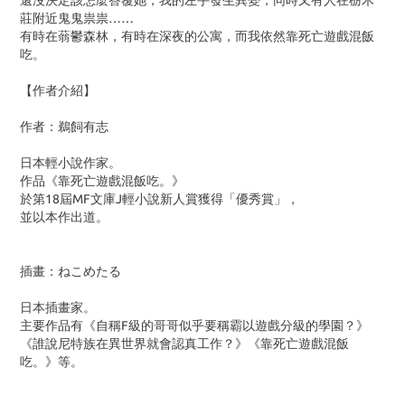
還沒決定該怎麼答覆她，我的左手發生異變，同時又有人在栃木
莊附近鬼鬼祟祟……
有時在蓊鬱森林，有時在深夜的公寓，而我依然靠死亡遊戲混飯
吃。
【作者介紹】
作者：鵜飼有志
日本輕小說作家。
作品《靠死亡遊戲混飯吃。》
於第18屆MF文庫J輕小說新人賞獲得「優秀賞」，
並以本作出道。
插畫：ねこめたる
日本插畫家。
主要作品有《自稱F級的哥哥似乎要稱霸以遊戲分級的學園？》
《誰說尼特族在異世界就會認真工作？》《靠死亡遊戲混飯
吃。》等。