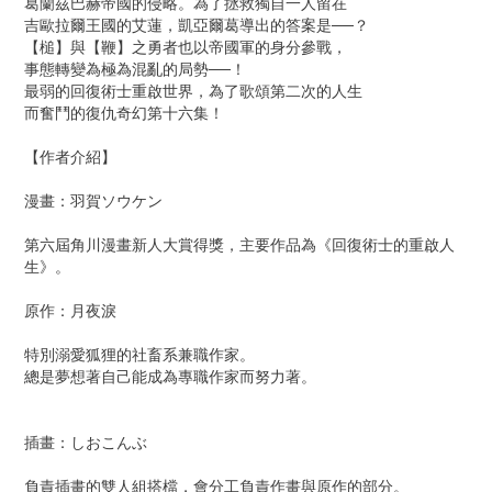
葛蘭茲巴赫帝國的侵略。為了拯救獨自一人留在
吉歐拉爾王國的艾蓮，凱亞爾葛導出的答案是──？
【槌】與【鞭】之勇者也以帝國軍的身分參戰，
事態轉變為極為混亂的局勢──！
最弱的回復術士重啟世界，為了歌頌第二次的人生
而奮鬥的復仇奇幻第十六集！
【作者介紹】
漫畫：羽賀ソウケン
第六屆角川漫畫新人大賞得獎，主要作品為《回復術士的重啟人
生》。
原作：月夜淚
特別溺愛狐狸的社畜系兼職作家。
總是夢想著自己能成為專職作家而努力著。
插畫：しおこんぶ
負責插畫的雙人組搭檔，會分工負責作畫與原作的部分。