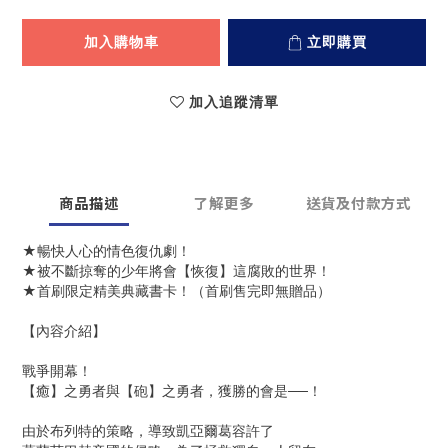
加入購物車
立即購買
加入追蹤清單
商品描述
了解更多
送貨及付款方式
★暢快人心的情色復仇劇！
★被不斷掠奪的少年將會【恢復】這腐敗的世界！
★首刷限定精美典藏書卡！（首刷售完即無贈品）
【內容介紹】
戰爭開幕！
【癒】之勇者與【砲】之勇者，獲勝的會是──！
由於布列特的策略，導致凱亞爾葛容許了