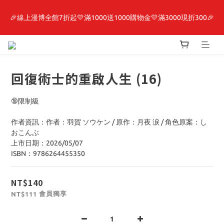
🎉線上漫博全館7折起💛滿1000送1000購物金💛滿3000現折300🎉
最新開賣🔥「全知讀者視角」 周邊商品
【抽籤堂】 影之強者、你又被殺了呢，偵探大人、約會大作戰、
沉默魔女、86不存在的戰區  一抽入魂 
回復術士的重啟人生 (16)
最新開賣🔥「全知讀者視角」 周邊商品
🔞限制級
作者資訊：作者：羽賀 ソウケン / 原作：月夜 涙 / 角色原案：し
おこんぶ
上市日期：2026/05/07
ISBN：9786264455350
NT$140
會員獨享
NT$111