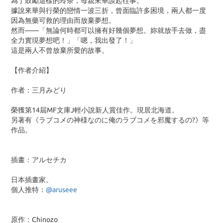
為了鼓勵這樣的玲奈，母親來華談起往事。
據說來華與行榮的戀情一波三折，曾面臨許多困境，兩人都一度
因為無藥可救的理由而放棄夢想。
然而——「無論何時都可以擁有好幾個夢想。妳就放手去做，盡
全力實現夢想吧！」「嗯，我出發了！」
這是兩人不曾放棄所愛的故事。
【作者介紹】
作者：三月みどり
榮獲第14屆MF文庫J輕小說新人賞佳作。現居北海道。
另著有《ラブコメの神様なのに俺のラブコメを邪魔するの?》等
作品。
插畫：アルセチカ
日本插畫家。
個人推特：
@aruseee
原作：Chinozo