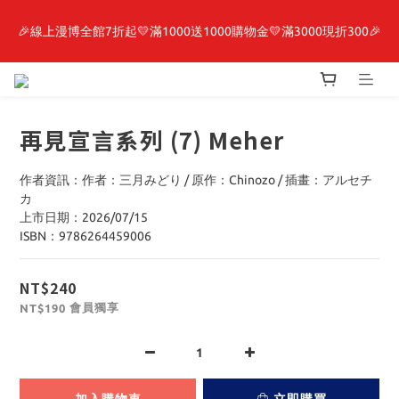
🎉線上漫博全館7折起💛滿1000送1000購物金💛滿3000現折300🎉
最新開賣🔥「全知讀者視角」 周邊商品
【抽籤堂】 影之強者、你又被殺了呢，偵探大人、約會大作戰、
沉默魔女、86不存在的戰區  一抽入魂 
再見宣言系列 (7) Meher
最新開賣🔥「全知讀者視角」 周邊商品
作者資訊：作者：三月みどり / 原作：Chinozo / 插畫：アルセチ
カ
上市日期：2026/07/15
ISBN：9786264459006
NT$240
會員獨享
NT$190