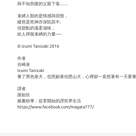
與不知所蹤的父親下落……
束縛人類的是情感與回憶，
縱然是死神亦深陷其中。
但甜點的溫柔滋味，
給人掙脫束縛的力量──
© Izumi Tanizaki 2016
作者
谷崎泉
Izumi Tanizaki
養了黑色柴犬，也照顧著伯恩山犬，心裡卻一直想著有一天要
譯者
謝如欣
臉書粉專：從零開始的譯世界生活
https://www.facebook.com/magata777/