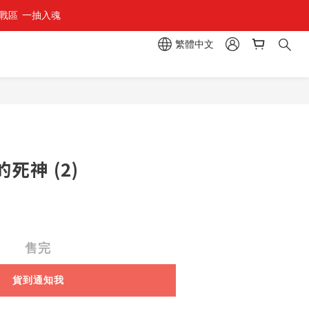
區  一抽入魂 
繁體中文
死神 (2)
售完
貨到通知我