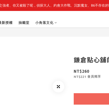
之強者、你又被殺了呢，偵探大人、約會大作戰、沉默魔女、86不存在的戰
最新開賣🔥「全知讀者視角」 周邊商品
最新開賣🔥「全知讀者視角」 周邊商品
最新授權
抽籤堂
小角落文化
鎌倉點心舖的
NT$260
會員獨享
NT$221