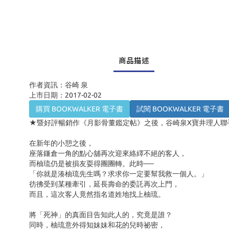
商品描述
作者資訊：谷崎 泉
上市日期：2017-02-02
購買 BOOKWALKER 電子書
試閱 BOOKWALKER 電子書
★暨好評暢銷作《月影骨董鑑定帖》之後，谷崎泉X寶井理人聯
在新年的小憩之後，
座落鎌倉一角的點心舖再次迎來絡繹不絕的客人，
而柚琉仍是被損友耍得團團轉。此時──
「你就是湊柚琉先生嗎？求求你一定要幫我救一個人。」
彷彿受到某種牽引，延長壽命的委託再次上門，
而且，這次客人竟然指名道姓地找上柚琉。
將「死神」的真面目告知此人的，究竟是誰？
同時，柚琉意外得知妹妹和花的兒時祕密，