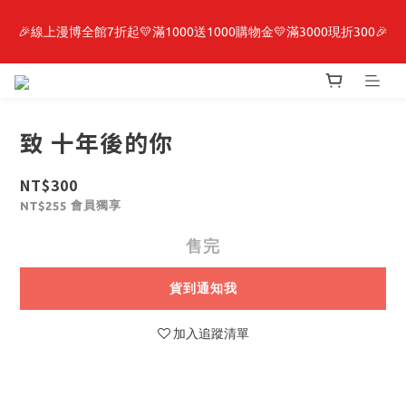
🎉線上漫博全館7折起💛滿1000送1000購物金💛滿3000現折300🎉
最新開賣🔥「全知讀者視角」 周邊商品
【抽籤堂】 影之強者、你又被殺了呢，偵探大人、約會大作戰、
沉默魔女、86不存在的戰區  一抽入魂 
致 十年後的你
最新開賣🔥「全知讀者視角」 周邊商品
NT$300
會員獨享
NT$255
售完
貨到通知我
加入追蹤清單