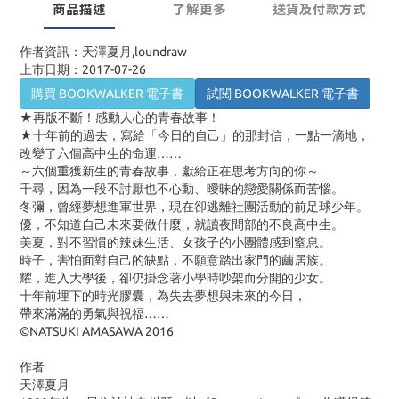
商品描述
了解更多
送貨及付款方式
作者資訊：天澤夏月,loundraw
上市日期：2017-07-26
購買 BOOKWALKER 電子書
試閱 BOOKWALKER 電子書
★再版不斷！感動人心的青春故事！
★十年前的過去，寫給「今日的自己」的那封信，一點一滴地，
改變了六個高中生的命運……
～六個重獲新生的青春故事，獻給正在思考方向的你～
千尋，因為一段不討厭也不心動、曖昧的戀愛關係而苦惱。
冬彌，曾經夢想進軍世界，現在卻逃離社團活動的前足球少年。
優，不知道自己未來要做什麼，就讀夜間部的不良高中生。
美夏，對不習慣的辣妹生活、女孩子的小團體感到窒息。
時子，害怕面對自己的缺點，不願意踏出家門的繭居族。
耀，進入大學後，卻仍掛念著小學時吵架而分開的少女。
十年前埋下的時光膠囊，為失去夢想與未來的今日，
帶來滿滿的勇氣與祝福……
©NATSUKI AMASAWA 2016
作者
天澤夏月