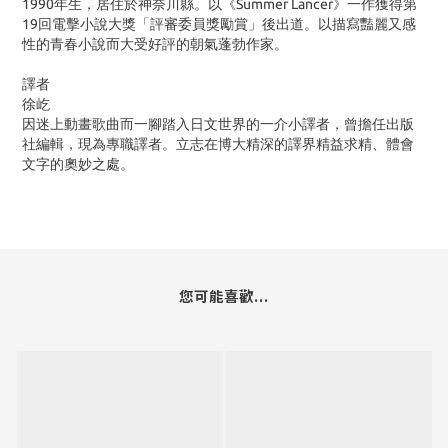
1990年生，居住於神奈川縣。以《Summer Lancer》一作獲得第
19回電擊小說大獎「評審委員獎勵賞」後出道。以描寫豔麗又感
性的青春小說而大受好評的朝氣蓬勃作家。
譯者
徐屹
因迷上動畫歌曲而一腳踏入日文世界的一介小譯者，曾擔任出版
社編輯，現為專職譯者。立志在博大精深的譯界精益求精、體會
文字的奧妙之處。
您可能喜歡...