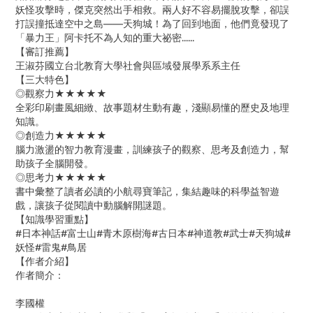
妖怪攻擊時，傑克突然出手相救。
兩人好不容易擺脫攻擊，卻誤
打誤撞抵達空中之島
——
天狗城！
為了回到地面，
他們竟發現了
「暴力王」阿卡托不為人知的重大祕密......
【審訂推薦】
王淑芬
國立台北教育大學社會與區域發展學系系主任
【三大特色】
◎觀察力★★★★★
全彩印刷畫風
細緻、故事題材生動有趣，淺顯易懂的歷史及地理
知識。
◎創造力★★★★★
腦力激盪的智力教育漫畫，訓練孩子的觀察、思考及創造力，幫
助孩子全腦開發。
◎思考力★★★★★
書中彙整了讀者必讀的小航尋寶筆記，集結趣味的科學益智遊
戲，讓孩子從閱讀中動腦解開謎題。
【知識學習重點】
#
日本神話
#
富士山
#
青木原樹海
#
古日本
#
神道教
#
武士
#
天狗城#
妖怪#雷鬼#鳥居
【作者介紹】
作者簡介：
李國權