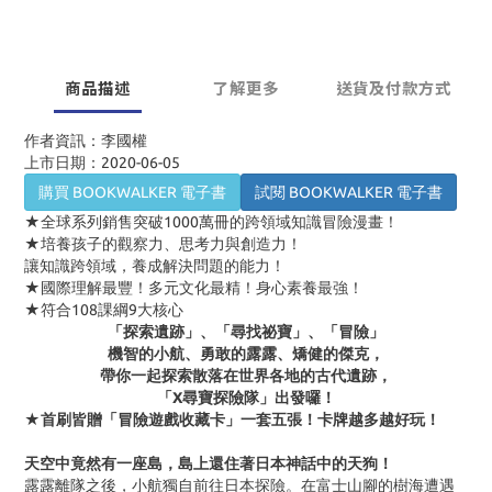
商品描述
了解更多
送貨及付款方式
作者資訊：李國權
上市日期：2020-06-05
購買 BOOKWALKER 電子書
試閱 BOOKWALKER 電子書
★全球系列銷售突破
1000
萬冊的跨領域知識冒險漫畫！
★培養孩子的觀察力、思考力與創造力！
讓知識跨領域，養成解決問題的能力！
★國際理解最豐！多元文化最精！身心素養最強！
★符合
108
課綱
9
大核心
「探索遺跡」、「尋找祕寶」、「冒險」
機智的小航、勇敢的露露、矯健的傑克，
帶你一起探索散落在世界各地的古代遺跡，
「X尋寶探險隊」出發囉！
★首刷皆贈「冒險遊戲收藏卡」一套五張！卡牌越多越好
玩！
天空中竟然有一座島，島上還住著日本神話中的天狗！
露露離隊之後，小航獨自前往日本探險。
在富士山腳的樹海遭遇