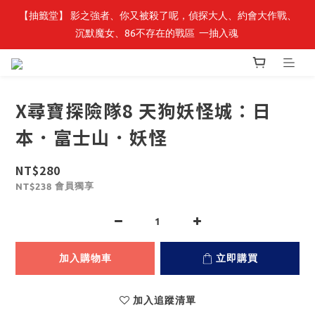
【抽籤堂】 影之強者、你又被殺了呢，偵探大人、約會大作戰、
最新開賣🔥「全知讀者視角」 周邊商品
沉默魔女、86不存在的戰區  一抽入魂 
最新開賣🔥「全知讀者視角」 周邊商品
X尋寶探險隊8 天狗妖怪城：日
本．富士山．妖怪
NT$280
會員獨享
NT$238
加入購物車
立即購買
加入追蹤清單