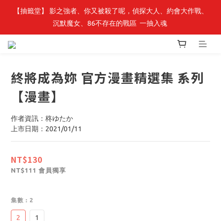
【抽籤堂】 影之強者、你又被殺了呢，偵探大人、約會大作戰、
最新開賣🔥「全知讀者視角」 周邊商品
沉默魔女、86不存在的戰區  一抽入魂 
最新開賣🔥「全知讀者視角」 周邊商品
終將成為妳 官方漫畫精選集 系列
【漫畫】
作者資訊：柊ゆたか
上市日期：2021/01/11
NT$130
會員獨享
NT$111
集數
: 2
2
1