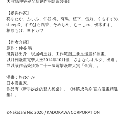
★收錄仲谷鳰全新創作的短篇漫畫!!
【參與作家】
柊ゆたか、ふぃふ、仲谷 鳰、有馬、植下、缶乃、くもすずめ、
sheepD、すのはら風香、そめちめ、むっしゅ、優木すず、
柚原もけ、ヨドカワ
【作者介紹】
原作：仲谷 鳰
滋賀縣出身，現居崎玉縣。工作範圍主要是漫畫和插畫。
以月刊漫畫電擊大王2014年10月號「さよならオルタ」出道，
並以該作品榮獲第二十一屆電撃漫畫大賞「金賞」。
漫畫：柊ゆたか
日本漫畫家。
作品有《新手姊妹的雙人餐桌》、《終將成為妳 官方漫畫精選
集》。
©Nakatani Nio 2020 / KADOKAWA CORPORATION