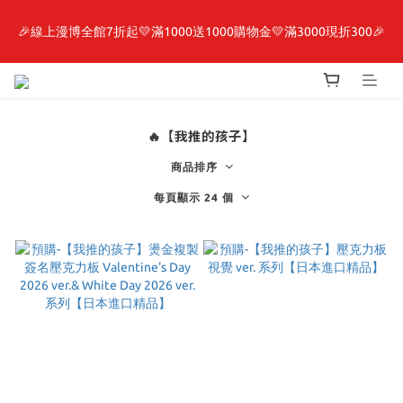
🎉線上漫博全館7折起💛滿1000送1000購物金💛滿3000現折300🎉
最新開賣🔥「全知讀者視角」 周邊商品
【抽籤堂】 影之強者、你又被殺了呢，偵探大人、約會大作戰、
沉默魔女、86不存在的戰區  一抽入魂 
🔥【我推的孩子】
最新開賣🔥「全知讀者視角」 周邊商品
商品排序
每頁顯示 24 個